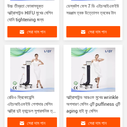
উচ্চ তীব্রতা ফোকাসযুক্ত
ডেস্কটপ ফেস 7 ডি এইচআইএফইউ
আল্ট্রাসাউন্ড HIFU মুখের মেশিন
সরঞ্জাম ত্বক উত্তোলন ত্বকের টান
যোনি tightening জন্য
সেরা দাম পান
সেরা দাম পান
রেডিও ফ্রিকোয়েন্সি
আল্ট্রাসাউন্ড আরএফ মুখের wrinkle
এইচআইএফইউ পেশাদার মেশিন
অপসারণ মেশিন এন্টি puffiness এন্টি
আল্ট্রা দুই হ্যান্ডেল সুপারসনিক ত্বক
aging হাই ফু মেশিন
টান
সেরা দাম পান
সেরা দাম পান