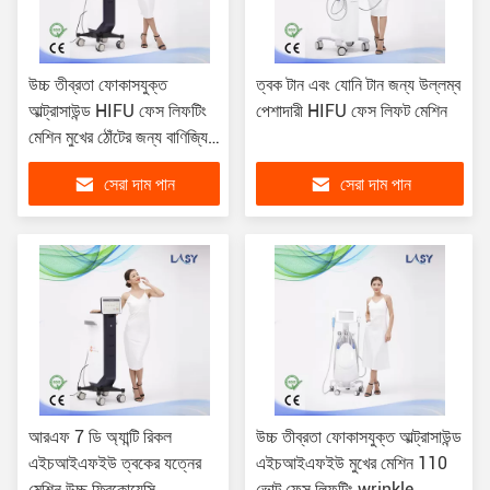
উচ্চ তীব্রতা ফোকাসযুক্ত
ত্বক টান এবং যোনি টান জন্য উল্লম্ব
আল্ট্রাসাউন্ড HIFU ফেস লিফটিং
পেশাদারী HIFU ফেস লিফট মেশিন
মেশিন মুখের ঠোঁটের জন্য বাণিজ্যিক
চোখ ঘাড় গলা
সেরা দাম পান
সেরা দাম পান
আরএফ 7 ডি অ্যান্টি রিকল
উচ্চ তীব্রতা ফোকাসযুক্ত আল্ট্রাসাউন্ড
এইচআইএফইউ ত্বকের যত্নের
এইচআইএফইউ মুখের মেশিন 110
মেশিন উচ্চ ফ্রিকোয়েন্সি
ভোল্ট ফেস লিফটিং wrinkle