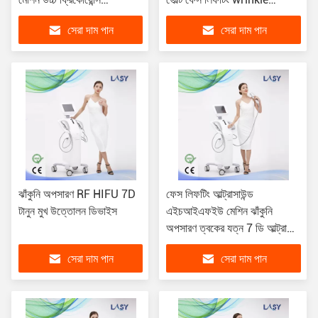
এইচআইএফইউ আল্ট্রাসাউন্ড
অপসারণ
সেরা দাম পান
সেরা দাম পান
মেশিন
ঝাঁকুনি অপসারণ RF HIFU 7D
ফেস লিফটিং আল্ট্রাসাউন্ড
টানুন মুখ উত্তোলন ডিভাইস
এইচআইএফইউ মেশিন ঝাঁকুনি
অপসারণ ত্বকের যত্ন 7 ডি আল্ট্রাফর্ম
4 ডি কার্টিজ
সেরা দাম পান
সেরা দাম পান