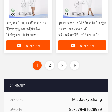
কার্তুজের 1 বছরের জীবনকাল সহ
বুল রঙ এবং ৩.০ মিমি/৪.৫ মিমি কার্তুজ
ট্রিপল হ্যান্ডেল আল্ট্রাসাউন্ড
সহ পেশাদার ৬৫০ ওয়াট
ফিজিক্যাল থেরাপি সরঞ্জাম
এইচআইএফইউ ফেসিয়াল মেশিন
সেরা দাম পান
সেরা দাম পান
1
2
যোগাযোগ
যোগাযোগ:
Mr. Jacky Zhang
টেলিফোন:
86-579-81028989