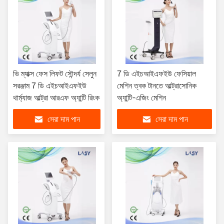
ভি ম্যাক্স ফেস লিফট সৌন্দর্য সেলুন
7 ডি এইচআইএফইউ ফেসিয়াল
সরঞ্জাম 7 ডি এইচআইএফইউ
মেশিন ত্বক টানতে আল্ট্রাসোনিক
থার্ম্যাজ আল্ট্রা আরএফ অ্যান্টি রিংক
অ্যান্টি-এজিং মেশিন
সেরা দাম পান
সেরা দাম পান