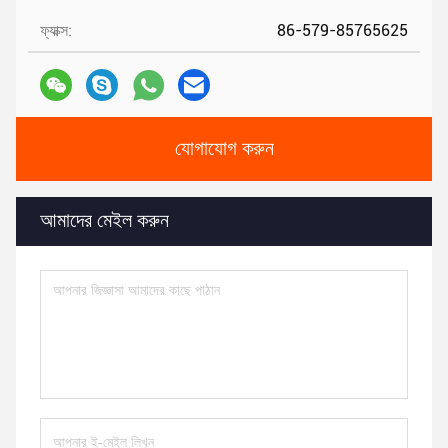
ফ্যাক্স:
86-579-85765625
যোগাযোগ করুন
আমাদের মেইল ​​করুন