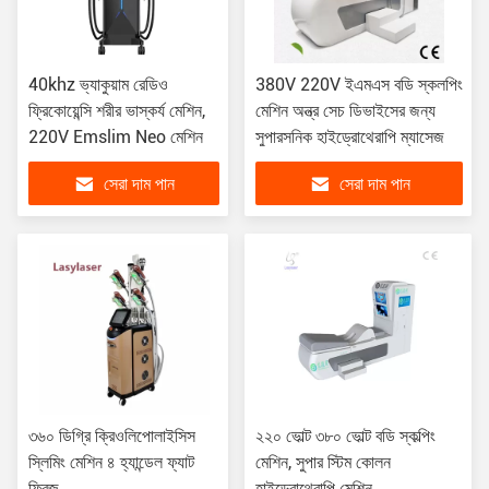
40khz ভ্যাকুয়াম রেডিও
380V 220V ইএমএস বডি স্কলপিং
ফ্রিকোয়েন্সি শরীর ভাস্কর্য মেশিন,
মেশিন অন্ত্র সেচ ডিভাইসের জন্য
220V Emslim Neo মেশিন
সুপারসনিক হাইড্রোথেরাপি ম্যাসেজ
সেরা দাম পান
সেরা দাম পান
৩৬০ ডিগ্রি ক্রিওলিপোলাইসিস
২২০ ভোল্ট ৩৮০ ভোল্ট বডি স্কল্পিং
স্লিমিং মেশিন ৪ হ্যান্ডেল ফ্যাট
মেশিন, সুপার স্টিম কোলন
ফ্রিজ
হাইড্রোথেরাপি মেশিন