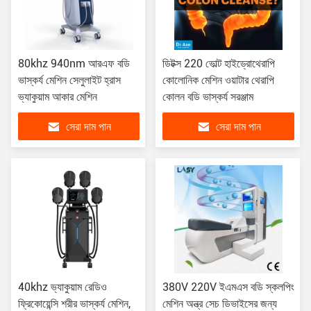
80khz 940nm আরএফ বডি
ডিটক্স 220 ভোল্ট হাইড্রোথেরাপি
ভাস্কর্য মেশিন সেলুলাইট হ্রাস
কোলোনিক মেশিন ওয়াটার থেরাপি
ভ্যাকুয়াম আকার মেশিন
কোলন বডি ভাস্কর্য সরঞ্জাম
সেরা দাম পান
সেরা দাম পান
40khz ভ্যাকুয়াম রেডিও
380V 220V ইএমএস বডি স্কলপিং
ফ্রিকোয়েন্সি শরীর ভাস্কর্য মেশিন,
মেশিন অন্ত্র সেচ ডিভাইসের জন্য