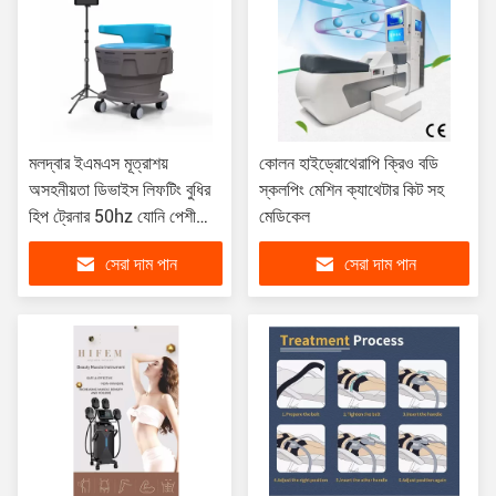
মলদ্বার ইএমএস মূত্রাশয়
কোলন হাইড্রোথেরাপি ক্রিও বডি
অসহনীয়তা ডিভাইস লিফটিং বুধির
স্কলপিং মেশিন ক্যাথেটার কিট সহ
হিপ ট্রেনার 50hz যোনি পেশী
মেডিকেল
উদ্দীপক
সেরা দাম পান
সেরা দাম পান