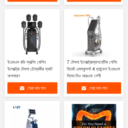
ইএমএস বডি স্কল্পিং মেশিন
7 টেসলা ইলেক্ট্রোম্যাগনেটিক শেপিং
ইলেক্ট্রো টেসলা চৌম্বকীয় ফ্যাট
হিমেট এমসকুলপ্ট 4 হ্যান্ডেল ইএমএস
অপসারণ
স্লিম নিও আরএফ পেশী
সেরা দাম পান
সেরা দাম পান