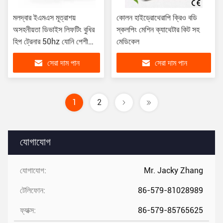
মলদ্বার ইএমএস মূত্রাশয়
কোলন হাইড্রোথেরাপি ক্রিও বডি
অসহনীয়তা ডিভাইস লিফটিং বুধির
স্কলপিং মেশিন ক্যাথেটার কিট সহ
হিপ ট্রেনার 50hz যোনি পেশী
মেডিকেল
উদ্দীপক
সেরা দাম পান
সেরা দাম পান
1
2
যোগাযোগ
যোগাযোগ:
Mr. Jacky Zhang
টেলিফোন:
86-579-81028989
ফ্যাক্স:
86-579-85765625