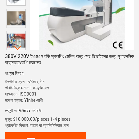
380V 220V ইএমএস বডি স্কলপিং মেশিন অন্ত্র সেচ ডিভাইসের জন্য সুপারসনিক
হাইড্রোথেরাপি ম্যাসেজ
পণ্যের বিবরণ
উৎপত্তি স্থল: ঝেজিয়াং, চীন
পরিচিতিমুলক নাম: Lasylaser
সাক্ষ্যদান: ISO9001
মডেল নম্বার: Yinhe-রাণী
পেমেন্ট ও শিপিংয়ের শর্তাবলী
মূল্য: $10,000.00/pieces 1-4 pieces
প্যাকেজিং বিবরণ: কাঠের বা অ্যালিমিনিয়াম কেস