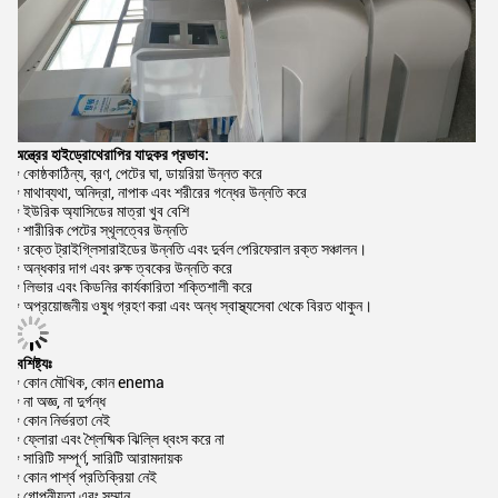
অন্ত্রের হাইড্রোথেরাপির যাদুকর প্রভাব:
* কোষ্ঠকাঠিন্য, ব্রণ, পেটের ঘা, ডায়রিয়া উন্নত করে
* মাথাব্যথা, অনিদ্রা, নাপাক এবং শরীরের গন্ধের উন্নতি করে
* ইউরিক অ্যাসিডের মাত্রা খুব বেশি
* শারীরিক পেটের স্থূলত্বের উন্নতি
* রক্তে ট্রাইগ্লিসারাইডের উন্নতি এবং দুর্বল পেরিফেরাল রক্ত সঞ্চালন।
* অন্ধকার দাগ এবং রুক্ষ ত্বকের উন্নতি করে
* লিভার এবং কিডনির কার্যকারিতা শক্তিশালী করে
* অপ্রয়োজনীয় ওষুধ গ্রহণ করা এবং অন্ধ স্বাস্থ্যসেবা থেকে বিরত থাকুন।
বৈশিষ্ট্যঃ
* কোন মৌখিক, কোন enema
* না অজ্ঞ, না দুর্গন্ধ
* কোন নির্ভরতা নেই
* ফ্লোরা এবং শ্লৈষ্মিক ঝিল্লি ধ্বংস করে না
* সারিটি সম্পূর্ণ, সারিটি আরামদায়ক
* কোন পার্শ্ব প্রতিক্রিয়া নেই
* গোপনীয়তা এবং সম্মান