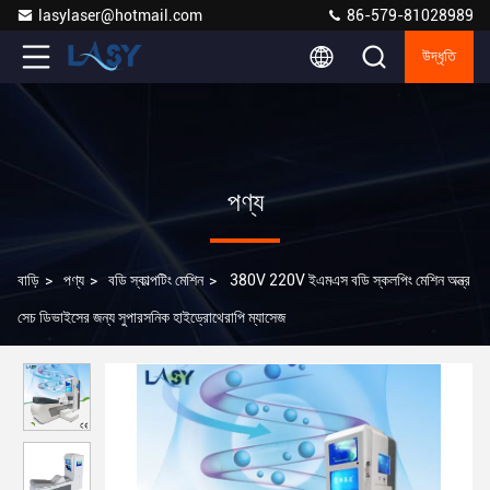
lasylaser@hotmail.com
86-579-81028989
উদ্ধৃতি
পণ্য
বাড়ি
>
পণ্য
>
বডি স্কাল্পটিং মেশিন
>
380V 220V ইএমএস বডি স্কলপিং মেশিন অন্ত্র
সেচ ডিভাইসের জন্য সুপারসনিক হাইড্রোথেরাপি ম্যাসেজ