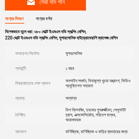
সেরা দাম পান
পণ্যের বিবরণ
পণ্যের বর্ণনা
বিশেষভাবে তুলে ধরা:
৩৮০ ভোল্ট ইএমএস বডি স্কল্পিং মেশিন
,
220 ভোল্ট ইএমএস বডি স্কল্পিং মেশিন
,
সুপারসোনিক হাইড্রোথেরাপি ম্যাসেজ মেশিন
অপারেশন সিস্টেম:
সুপারসোনিক
গ্যারান্টি:
১ বছর
অনলাইন সমর্থন, বিনামূল্যে খুচরা যন্ত্রাংশ, ভিডিও
বিক্রয়োত্তর সেবা প্রদান:
প্রযুক্তিগত সহায়তা
প্রকার:
অন্যান্য
ডিপ ক্লিনজিং, ত্বকের পুনরুজ্জীবন, সেলুলাইট
বৈশিষ্ট্য:
হ্রাস, এক্সফোলিয়েটর, পরিবেশ বান্ধব,
আরামদায়ক
আবেদন:
বাণিজ্যিক, বাণিজ্যিক ও বাড়ির ব্যবহারের জন্য