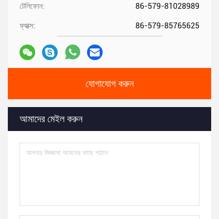
টেলিফোন:
86-579-81028989
ফ্যাক্স:
86-579-85765625
যোগাযোগ করুন
আমাদের মেইল ​​করুন