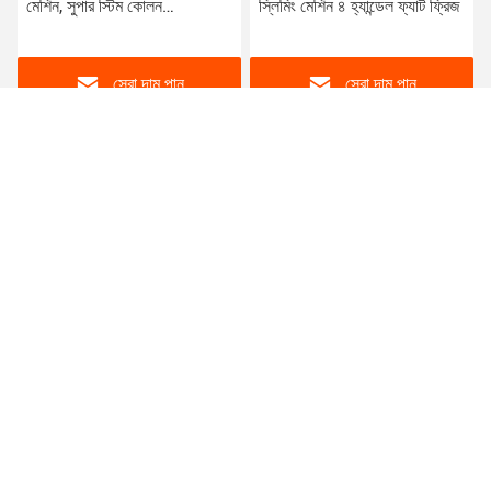
মেশিন, সুপার স্টিম কোলন
স্লিমিং মেশিন ৪ হ্যান্ডেল ফ্যাট ফ্রিজ
হাইড্রোথেরাপি মেশিন
সেরা দাম পান
সেরা দাম পান
China Lasylaser Beauty Supply
lasylaser@hotmail.com
86-579-81028989
নং ২০৭ জিংফা রাওড ইইউউ সিটি ঝেজিয়াং চীন