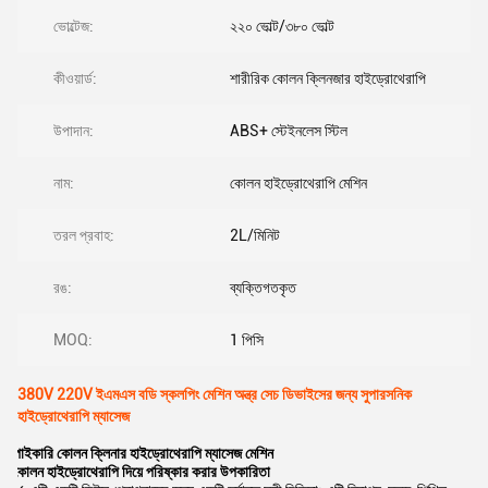
ভোল্টেজ:
২২০ ভোল্ট/৩৮০ ভোল্ট
কীওয়ার্ড:
শারীরিক কোলন ক্লিনজার হাইড্রোথেরাপি
উপাদান:
ABS+ স্টেইনলেস স্টিল
নাম:
কোলন হাইড্রোথেরাপি মেশিন
তরল প্রবাহ:
2L/মিনিট
রঙ:
ব্যক্তিগতকৃত
MOQ:
1 পিসি
380V 220V ইএমএস বডি স্কলপিং মেশিন অন্ত্র সেচ ডিভাইসের জন্য সুপারসনিক
হাইড্রোথেরাপি ম্যাসেজ
পাইকারি কোলন ক্লিনার হাইড্রোথেরাপি ম্যাসেজ মেশিন
কোলন হাইড্রোথেরাপি দিয়ে পরিষ্কার করার উপকারিতা