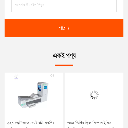
পাঠান
একই পণ্য
২২০ ভোল্ট ৩৮০ ভোল্ট বডি স্কল্পিং
৩৬০ ডিগ্রি ক্রিওলিপোলাইসিস