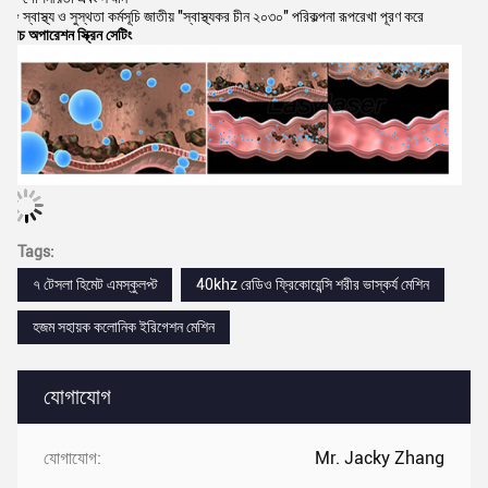
* স্বাস্থ্য ও সুস্থতা কর্মসূচি জাতীয় ′′স্বাস্থ্যকর চীন ২০৩০′′ পরিকল্পনা রূপরেখা পূরণ করে
টাচ অপারেশন স্ক্রিন সেটিং
Tags:
৭ টেসলা হিমেট এমস্কুলপ্ট
40khz রেডিও ফ্রিকোয়েন্সি শরীর ভাস্কর্য মেশিন
হজম সহায়ক কলোনিক ইরিগেশন মেশিন
যোগাযোগ
যোগাযোগ:
Mr. Jacky Zhang