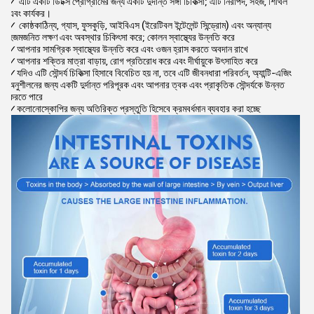
✓ এটি একটি ডিটক্স প্রোগ্রামের জন্য একটি দুর্দান্ত সঙ্গী চিকিত্সা; এটি নিরাপদ, সহজ, শিথিল
এবং কার্যকর।
✓ কোষ্ঠকাঠিন্য, গ্যাস, ফুসকুড়ি, আইবিএস (ইরেটিবল ইন্টেলেন্ট সিন্ড্রোম) এবং অন্যান্য
হজমজনিত লক্ষণ এবং অবস্থার চিকিৎসা করে; কোলন স্বাস্থ্যের উন্নতি করে
✓আপনার সামগ্রিক স্বাস্থ্যের উন্নতি করে এবং ওজন হ্রাস করতে অবদান রাখে
✓আপনার শক্তির মাত্রা বাড়ায়, রোগ প্রতিরোধ করে এবং দীর্ঘায়ুকে উৎসাহিত করে
✓যদিও এটি সৌন্দর্য চিকিত্সা হিসাবে বিবেচিত হয় না, তবে এটি জীবনধারা পরিবর্তন, অ্যান্টি-এজিং
অনুশীলনের জন্য একটি দুর্দান্ত পরিপূরক এবং আপনার ত্বক এবং প্রাকৃতিক সৌন্দর্যকে উন্নত
করতে পারে
✓কলোনোস্কোপির জন্য অতিরিক্ত প্রস্তুতি হিসেবে ক্রমবর্ধমান ব্যবহার করা হচ্ছে