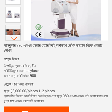
ভাস্কুলার ৯৮০ এনএম লেজার হেয়ার ট্যাটু অপসারণ মেশিন ডায়োড পিকো লেজার
মেশিন
পণ্যের বিবরণ
উৎপত্তি স্থল: ঝেজিয়াং, চীন
পরিচিতিমুলক নাম: Lasylaser
মডেল নম্বার: Yinhe-980
পেমেন্ট ও শিপিংয়ের শর্তাবলী
মূল্য: $3,000.00/pieces 1-2 pieces
প্যাকেজিং বিবরণ: আলমিনিয়াম কেস ইইউউ সেরা মূল্য 980 এনএম লেজার রস্ট অপসারণ সরঞ্জাম
বন্দুক সঙ্গে লেজার রক্তনালী অপসারণ