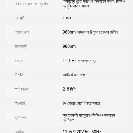
বিনামূল্যে খুচরা যন্ত্রাংশ, অনলাইন সমর্থন, ভিডিও
বিক্রয়োত্তর সেবা প্রদান:
প্রযুক্তিগত সহায়তা
গ্যারান্টি:
১ বছর
পণ্যের নাম:
980nm ভাস্কুলার রিমুভাল লেজার মেশিন
তরঙ্গদৈর্ঘ্য:
980nm
ঘনত্ব:
1-10Hz সামঞ্জস্যযোগ্য
OEM:
কাস্টমাইজড সমর্থন
স্পট সাইজ:
2-8 মিমি
কীওয়ার্ড:
IV লেজার থেরাপি উচ্চ ক্ষমতা
ব্যবহারকারী ম্যানুয়াল+ভিডিও+অনলাইন
প্রশিক্ষণ:
প্রশিক্ষণ
ভোল্টেজ:
110V/220V 50-60Hz