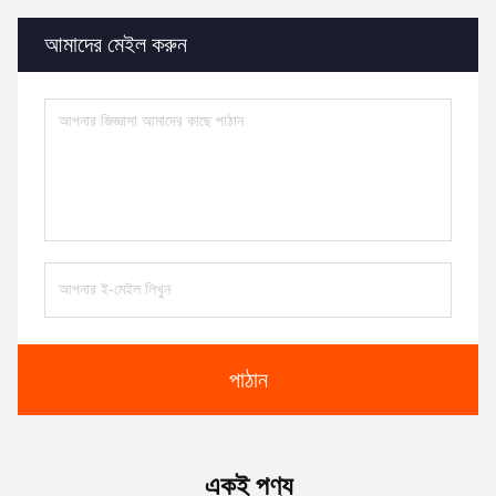
আমাদের মেইল ​​করুন
পাঠান
একই পণ্য