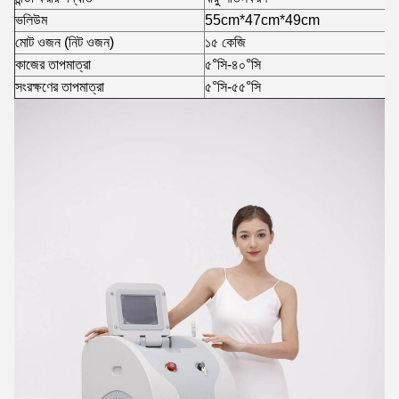
ভলিউম
55cm*47cm*49cm
মোট ওজন (নিট ওজন)
১৫ কেজি
কাজের তাপমাত্রা
৫°সি-৪০°সি
সংরক্ষণের তাপমাত্রা
৫°সি-৫৫°সি