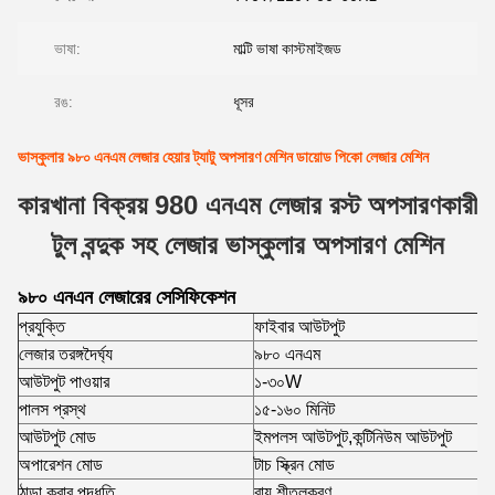
ভাষা:
মাল্টি ভাষা কাস্টমাইজড
রঙ:
ধূসর
ভাস্কুলার ৯৮০ এনএম লেজার হেয়ার ট্যাটু অপসারণ মেশিন ডায়োড পিকো লেজার মেশিন
কারখানা বিক্রয় 980 এনএম লেজার রস্ট অপসারণকারী
টুল বন্দুক সহ লেজার ভাস্কুলার অপসারণ মেশিন
৯৮০ এনএন লেজারের সেসিফিকেশন
প্রযুক্তি
ফাইবার আউটপুট
লেজার তরঙ্গদৈর্ঘ্য
৯৮০ এনএম
আউটপুট পাওয়ার
১-৩০W
পালস প্রস্থ
১৫-১৬০ মিনিট
আউটপুট মোড
ইমপলস আউটপুট,কন্টিনিউম আউটপুট
অপারেশন মোড
টাচ স্ক্রিন মোড
ঠান্ডা করার পদ্ধতি
বায়ু শীতলকরণ