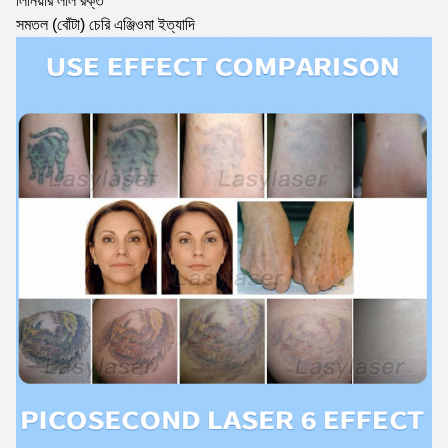
লিনিয়ার লাল রক্ত
সমতল (বোঁটা) চেরি এঞ্জিওমা ইত্যাদি