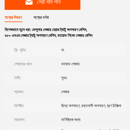
সেরা দাম পান
পণ্যের বিবরণ
পণ্যের বর্ণনা
বিশেষভাবে তুলে ধরা:
ভেসুলার লেজার হেয়ার ট্যাটু অপসারণ মেশিন
,
৯৮০ এনএম লেজার ট্যাটু অপসারণ মেশিন
,
ডায়োড পিকো লেজার মেশিন
Q- সুইচ:
না.
লেজারের ধরন:
ডায়োড লেজার
শৈলী:
সুবহ
প্রকার:
লেজার
বৈশিষ্ট্য:
ছিদ্র অপসারণ, রক্তনালী অপসারণ, ব্রণ চিকিত্সা
আবেদন:
বাণিজ্যিক জন্য