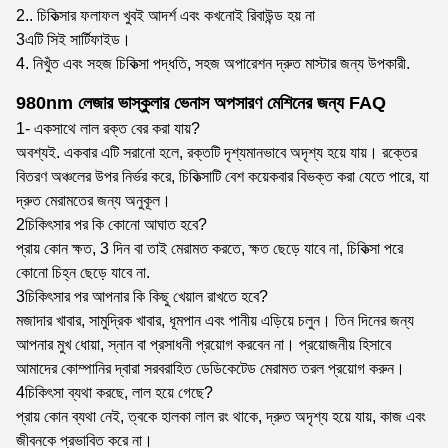
2.. চিকিত্সার ফলাফল খুবই আদর্শ এবং কখনোই রিবাউন্ড হয় না
3এটি সিই সার্টিফাইড।
4. নিখুঁত এবং সহজ চিকিত্সা পদ্ধতি, সহজ অপারেশন দ্রুত মাস্টার জন্য উপকারী.
980nm লেজার ভাস্কুলার ভেনাস অপসারণ মেশিনের জন্য FAQ
1- একসাথে লাল রক্ত বের করা যায়?
অবশ্যই. একবার এটি সরানো হলে, রক্তটি দৃশ্যমানভাবে অদৃশ্য হয়ে যায়। রক্তের
বিতরণ অঞ্চলের উপর নির্ভর করে, চিকিত্সাটি বেশ কয়েকবার বিভক্ত করা যেতে পারে, যা
দ্রুত মেরামতের জন্য অনুকূল।
2চিকিৎসার পর কি কোনো আঘাত হবে?
প্রায় কোন ক্ষত, 3 দিন বা তাই মেরামত করতে, ক্ষত ছেড়ে যাবে না, চিকিত্সা পরে
কোনো চিহ্ন ছেড়ে যাবে না.
3চিকিৎসার পর আপনার কি কিছু খেয়াল রাখতে হবে?
মজাদার খাবার, সামুদ্রিক খাবার, ধূমপান এবং পানীয় এড়িয়ে চলুন। তিন দিনের জন্য
আপনার মুখ ধোয়া, স্নান বা প্রসাধনী প্রয়োগ করবেন না। প্রয়োজনীয় হিসাবে
আমাদের কোম্পানির দ্বারা সরবরাহিত ডেডিকেটেড মেরামত তরল প্রয়োগ করুন।
4চিকিৎসা ব্যথা করছে, লাল হয়ে গেছে?
প্রায় কোন ব্যথা নেই, ত্বকে হালকা লাল রং থাকে, দ্রুত অদৃশ্য হয়ে যায়, কাজ এবং
জীবনকে প্রভাবিত করে না।