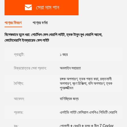
সেরা দাম পান
পণ্যের বিবরণ
পণ্যের বর্ণনা
বিশেষভাবে তুলে ধরা:
পোর্টেবল ফেস থেরাপি লাইট
,
ত্বক টানুন মুখ থেরাপি আলো
,
ফোটোথেরাপি ইনফ্রারেড ফেস লাইট
গ্যারান্টি:
১ বছর
বিক্রয়োত্তর সেবা প্রদান:
অনলাইন সহায়তা
রঙ্গক অপসারণ, ত্বক শক্ত করা, রক্তনালী
বৈশিষ্ট্য:
অপসারণ, ব্রণ চিকিত্সা, বলি অপসারণ, ত্বক
পুনরুজ্জীবন
আবেদন:
বাণিজ্যিক জন্য
প্রকার:
এলইডি লাইট ফেসিয়াল এসপিএ পিডিটি থেরাপি
রঙ:
গোলাপী + বেগুনি + হলুদ + নীল 7 Corlor