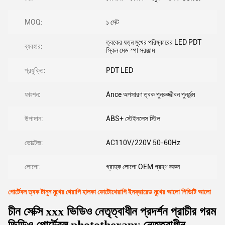
MOQ:
১ সেট
ত্বকের যত্ন মুখের পরিষ্কারের LED PDT
ব্যবহার:
স্কিন মেড স্পা সরঞ্জাম
প্রযুক্তি:
PDT LED
ফাংশন:
Ance অপসারণ ত্বক পুনরুজ্জীবন পুনর্জন্ম
উপাদান:
ABS+ স্টেইনলেস স্টিল
ভোল্টেজ:
AC110V/220V 50-60Hz
লোগো:
গ্রাহক লোগো OEM গ্রহণ করুন
পোর্টেবল ত্বক টানুন মুখের থেরাপি হালকা ফোটোথেরাপি ইনফ্রারেড মুখের আলো পিডিটি আলো
চীন সেক্সি xxx ভিডিও নেতৃত্বাধীন প্রদর্শন প্রাচীর গরম