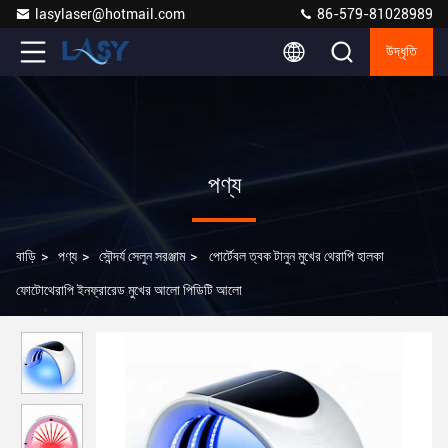
lasylaser@hotmail.com
86-579-81028989
উদ্ধৃতি
পণ্য
বাড়ি
>
পণ্য
>
সৌন্দর্য সেলুন সরঞ্জাম
>
পোর্টেবল ত্বক টানুন মুখের থেরাপি হালকা
ফোটোথেরাপি ইনফ্রারেড মুখের আলো পিডিটি আলো