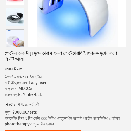
পোর্টেবল ত্বক টানুন মুখের থেরাপি হালকা ফোটোথেরাপি ইনফ্রারেড মুখের আলো
পিডিটি আলো
পণ্যের বিবরণ
উৎপত্তি স্থল: ঝেজিয়াং, চীন
পরিচিতিমুলক নাম: Lasylaser
সাক্ষ্যদান: MDDCe
মডেল নম্বার: Yinhe-LED
পেমেন্ট ও শিপিংয়ের শর্তাবলী
মূল্য: $300.00/sets
প্যাকেজিং বিবরণ: চীন সেক্সি xxx ভিডিও নেতৃত্বাধীন প্রদর্শন প্রাচীর গরম ভিডিও পোর্টেবল
phototherapy নেতৃত্বাধীন ইনফ্রা