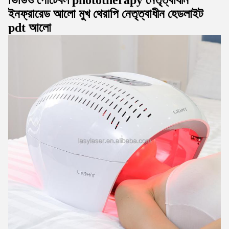
ভিডিও পোর্টেবল phototherapy নেতৃত্বাধীন
ইনফ্রারেড আলো মুখ থেরাপি নেতৃত্বাধীন হেডলাইট
pdt আলো