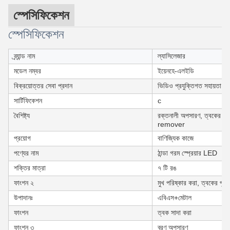
স্পেসিফিকেশন
স্পেসিফিকেশন
ব্র্যান্ড নাম
ল্যাসিলেজার
মডেল নম্বর
ইয়েনহে-এলইডি
বিক্রয়োত্তর সেবা প্রদান
ভিডিও প্রযুক্তিগত সহায়তা
সার্টিফিকেশন
c
বৈশিষ্ট্য
রক্তনালী অপসারণ, ত্বকের টান,
remover
প্রয়োগ
বাণিজ্যিক কাজে
পণ্যের নাম
ঠান্ডা গরম স্প্রেয়ার LED
শক্তির মাত্রা
৭ টি রঙ
ফাংশন ২
মুখ পরিষ্কার করা, ত্বকের পুনরু
উপাদানঃ
এবিএস+মেটাল
ফাংশন
ত্বক সাদা করা
ফাংশন ৩
ব্রণ অপসারণ