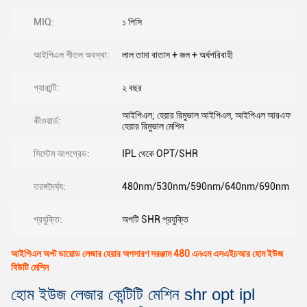
MIQ:
১ পিসি
আইপিএল শীতল অবস্থা:
লাল তামা বাতাস + জল + অর্ধপরিবাহী
গ্যারান্টি:
২ বছর
আইপিএল; হেয়ার রিমুভাল আইপিএল, আইপিএল আরএফ
কীওয়ার্ড:
হেয়ার রিমুভাল মেশিন
সিস্টেম আপগ্রেড:
IPL থেকে OPT/SHR
তরঙ্গদৈর্ঘ্য:
480nm/530nm/590nm/640nm/690nm
প্রযুক্তি:
অপটি SHR প্রযুক্তি
আইপিএল অপ্ট ডায়োড লেজার হেয়ার অপসারণ সরঞ্জাম 480 এনএম এসএইচআর হোম ইউজ
বিউটি মেশিন
হোম ইউজ লেজার কেন্টিটি মেশিন shr opt ipl