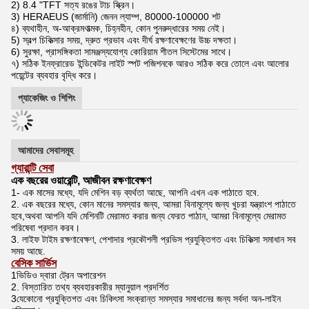
2) 8.4 "TFT সত্য রঙের টাচ স্ক্রিন।
3) HERAEUS (জার্মানি) জেনন ল্যাম্প, 80000-100000 শট
৪) ব্যথাহীন, অ-আক্রমণাত্মক, চিহ্নহীন, কোন পুনরুদ্ধারের সময় নেই।
5) স্বল্প চিকিত্সার সময়, দ্রুত প্রভাব এবং দীর্ঘ রক্ষণাবেক্ষণের উচ্চ দক্ষতা।
6) সুরক্ষা, প্রাসঙ্গিকতা সামঞ্জস্যযোগ্য কোরিয়াম শীতল সিস্টেমের সাথে।
৭) সঠিক ইনফ্রারেড ইন্ডিকেটর লাইট স্পট পজিশনকে আরও সঠিক করে তোলে এবং আলোর
পয়েন্টের ব্যবহার বৃদ্ধি করে।
প্যাকেজিং ও শিপিং
আমাদের সেবাসমূহ
গ্যারান্টি সেবা
এক বছরের ওয়ারেন্টি, আজীবন রক্ষণাবেক্ষণ
1- এক মাসের মধ্যে, যদি মেশিন বড় ব্যর্থতা আছে, আপনি এখন এক পাঠাতে হবে.
2. এক বছরের মধ্যে, কোন মানের সমস্যার জন্য, আমরা বিনামূল্যে জন্য খুচরা যন্ত্রাংশ পাঠাতে
হবে,
অথবা আপনি যদি মেশিনটি মেরামত করার জন্য ফেরত পাঠান, আমরা বিনামূল্যে মেরামত
পরিষেবা প্রদান করব।
3. লাইফ টাইম রক্ষণাবেক্ষণ, পেশাদার প্রকৌশলী প্রভিস প্রযুক্তিগত এবং চিকিত্সা সমাধান সব
সময় আছে.
বেসিক সার্ভিস
1ভিডিও দ্বারা ট্রেন অপারেশন
2. বিস্তারিত তথ্য ব্যবহারকারীর ম্যানুয়াল প্রদর্শিত
3যেকোনো প্রযুক্তিগত এবং চিকিৎসা সংক্রান্ত সমস্যার সমাধানের জন্য সর্বদা অন-লাইন