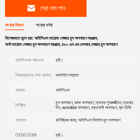
সেরা দাম পান
পণ্যের বিবরণ
পণ্যের বর্ণনা
বিশেষভাবে তুলে ধরা:
আইপিএল ডায়োড লেজার চুল অপসারণ সরঞ্জাম
,
অপ্ট ডায়োড লেজার চুল অপসারণ সরঞ্জাম
,
৪৮০ এন এম এসআর লেজার চুল অপসারণ
আইপিএল+ আরএফ:
হ্যাঁ।
বিক্রয়োত্তর সেবা প্রদান:
অনলাইন সহায়তা
প্রকার:
আইপিএল
চুল অপসারণ, রঙ্গক অপসারণ, ত্বকের পুনরুজ্জীবন, ত্বকের
বৈশিষ্ট্য:
টান, wrinkle অপসারণ, রক্তনালী অপসারণ, ব্রণ চিকি
আবেদন:
বাণিজ্যিক জন্য, আইপিএল সিস্টেম চুল অপসারণ
OEM/ODM:
হ্যাঁ।