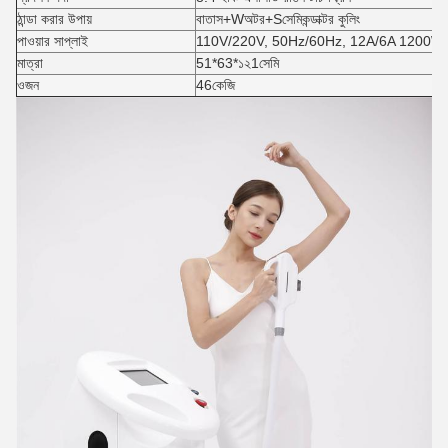
ঠান্ডা করার উপায়
বাতাস
+W
অটর
+S
সেমিকন্ডাক্টর কুলিং
পাওয়ার সাপ্লাই
110V/220V, 50Hz/60Hz, 12A/6A 1200W
মাত্রা
5
1
*6
3
*১২
1
সেমি
ওজন
4
6
কেজি