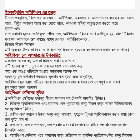
ইলেকট্রনিক্স আইপিএল এর তত্ত্ব
উন্নত প্রযুক্তি, বিপোলার আরএফ + আইপিএল, একসাথে বা আলাদাভাবে ব্যবহার করা যেতে
পারে, নিখুঁত ফলাফল আশা করা যেতে পারে, আরএফ শক্তি অনুপ্রবেশ করতে পারে
ত্বকে এবং
তাপ সরাসরি চুলের ফোলিকুলে পৌঁছে দেয়, আইপিএল শক্তির সাথে একীভূত হয়, ভাল চিকিত্সার
ফলাফল আপনাকে অল্প সময়ের মধ্যে দেখাবে, অতিরিক্তভাবে,
ভিতরে শীতল সিস্টেম
এটি ত্বকের উপর কার্যকর, যা চিকিত্সা প্রক্রিয়াতে ব্যথাকে ব্যাপকভাবে হ্রাস করতে পারে।
আইপিএল চুল অপসারণের উপকারিতা
একসাথে আরও বড় এলাকা চিকিত্সা করা যেতে পারে
এটি হালকা বা গাঢ় চুল এবং ত্বকের সাথে ভাল কাজ করে
ক্ষত এবং রঙের পরিবর্তন হওয়ার সম্ভাবনা অনেক কম
অন্যান্য চুল অপসারণ পদ্ধতির তুলনায় কম ব্যথা এবং অস্বস্তি,
আইপিএল চুল হ্রাস শরীরের প্রায় যে কোন এলাকায় কার্যকর যেখানে মসৃণ এবং তরুণ
চুল মুক্ত ত্বক পছন্দসই
আইপিএল মেশিনের সুবিধা:
1আইপিএল মেশিনের দুর্দান্ত শীতল ফলাফল সহ টেকসই সাফাইর ফিল্টার।
2. বিভিন্ন অ্যাপ্লিকেশন এবং ত্বকের ধরন প্রয়োগের জন্য বিকল্প জন্য অনেক বিনিময়যোগ্য
sapphire ফিল্টার;
3. মেশিন এবং হ্যান্ডেল টুকরা জন্য নতুন সংযোগ, হ্যান্ডেল টুকরা প্রতিস্থাপন করার সময় কোন
জল ফুটো হবে না.
4. জল স্তর, জল তাপমাত্রা, জল প্রবাহ এবং রেফ্রিজারেশন বাইরে conk জন্য সতর্কতা
ডিভাইস আছে
5. আইপিএল মেশিনের খরচ কমানোর জন্য মেডিকেল বা নান্দনিক প্রতিষ্ঠানগুলির জন্য সিস্টেম