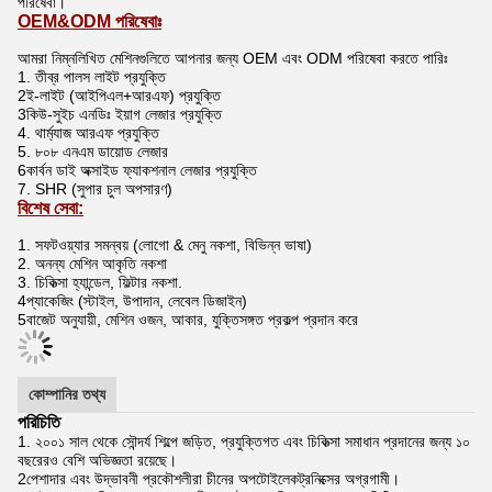
পরিষেবা।
OEM&ODM পরিষেবাঃ
আমরা নিম্নলিখিত মেশিনগুলিতে আপনার জন্য OEM এবং ODM পরিষেবা করতে পারিঃ
1. তীব্র পালস লাইট প্রযুক্তি
2ই-লাইট (আইপিএল+আরএফ) প্রযুক্তি
3কিউ-সুইচ এনডিঃ ইয়াগ লেজার প্রযুক্তি
4. থার্ম্যাজ আরএফ প্রযুক্তি
5. ৮০৮ এনএম ডায়োড লেজার
6কার্বন ডাই অক্সাইড ফ্যাকশনাল লেজার প্রযুক্তি
7. SHR (সুপার চুল অপসারণ)
বিশেষ সেবা:
1. সফটওয়্যার সমন্বয় (লোগো & মেনু নকশা, বিভিন্ন ভাষা)
2. অনন্য মেশিন আকৃতি নকশা
3. চিকিত্সা হ্যান্ডেল, ফিল্টার নকশা.
4প্যাকেজিং (স্টাইল, উপাদান, লেবেল ডিজাইন)
5বাজেট অনুযায়ী, মেশিন ওজন, আকার, যুক্তিসঙ্গত প্রকল্প প্রদান করে
কোম্পানির তথ্য
পরিচিতি
1. ২০০১ সাল থেকে সৌন্দর্য শিল্পে জড়িত, প্রযুক্তিগত এবং চিকিত্সা সমাধান প্রদানের জন্য ১০
বছরেরও বেশি অভিজ্ঞতা রয়েছে।
2পেশাদার এবং উদ্ভাবনী প্রকৌশলীরা চীনের অপটোইলেকট্রনিক্সের অগ্রগামী।