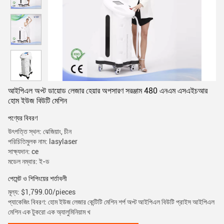
আইপিএল অপ্ট ডায়োড লেজার হেয়ার অপসারণ সরঞ্জাম 480 এনএম এসএইচআর
হোম ইউজ বিউটি মেশিন
পণ্যের বিবরণ
উৎপত্তি স্থল: ঝেজিয়াং, চীন
পরিচিতিমুলক নাম: lasylaser
সাক্ষ্যদান: ce
মডেল নম্বার: ই-ড
পেমেন্ট ও শিপিংয়ের শর্তাবলী
মূল্য: $1,799.00/pieces
প্যাকেজিং বিবরণ: হোম ইউজ লেজার কেন্টিটি মেশিন শর্প অপ্ট আইপিএল বিউটি প্রাইস আইপিএল
মেশিন এক টুকরো এক অ্যালুমিনিয়াম খ