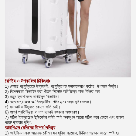
বৈশিষ্ট্য ও উপকারিতা চিকিৎসাঃ
1) লেজার প্রযুক্তিতে উদ্ভাবনী, প্রযুক্তিগত সনাক্তকরণে কঠোর, উত্পাদনে নির্ভুল।
2) বিশেষভাবে ডিজাইন করা শীতল সিস্টেম অবিচ্ছিন্ন কাজ নিশ্চিত করে।
3) নতুন ফ্যাশনেবল আউটলুক ডিজাইন।
4) বহনযোগ্য এবং অ-সিসম্যাটিক, পরিবহনের জন্য সুবিধাজনক।
৫) স্বাভাবিক টিস্যুতে কোনো ক্ষতি নেই।
6) পার্শ্ব প্রতিক্রিয়া বা দাগ ছাড়াই রঙ্গকতা অপসারণ।
7) সঠিক ইনফ্রারেড ইন্ডিকেটর লাইট স্পট অবস্থান আরো সঠিক করে তোলে এবং হালকা
পয়েন্ট ব্যবহার বৃদ্ধি
t
আইপিএল মেশিনের বিশেষ বৈশিষ্ট্য
1) আইপিএল এবং আরএফ কৌশল সব সুবিধা প্রয়োগ, চিকিত্সা প্রভাব আরো স্পষ্ট হয়