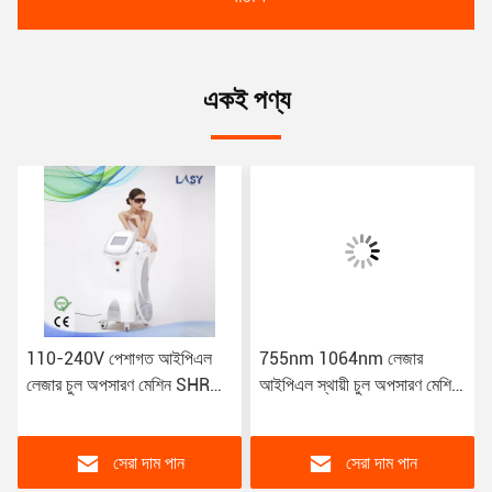
একই পণ্য
110-240V পেশাগত আইপিএল
755nm 1064nm লেজার
লেজার চুল অপসারণ মেশিন SHR
আইপিএল স্থায়ী চুল অপসারণ মেশিন
ফ্রেক অপসারণ
808nm মুখ
সেরা দাম পান
সেরা দাম পান