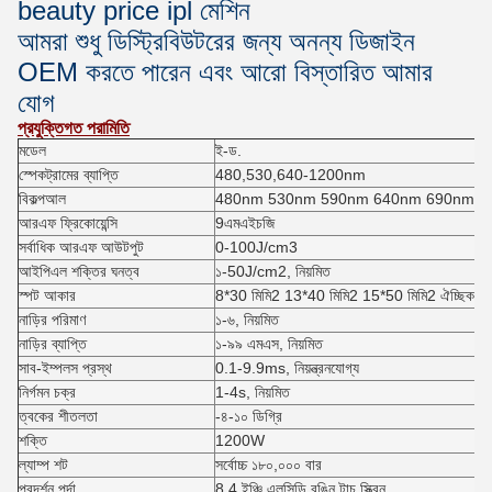
beauty price ipl মেশিন
আমরা শুধু ডিস্ট্রিবিউটরের জন্য অনন্য ডিজাইন
OEM করতে পারেন এবং আরো বিস্তারিত আমার
যোগ
প্রযুক্তিগত পরামিতি
মডেল
ই-
ড.
স্পেকট্রামের ব্যাপ্তি
480,530,640-1200nm
বিকল্প
আল
480nm 530nm 590nm 640nm 690nm
আরএফ ফ্রিকোয়েন্সি
9
এমএইচজি
সর্বাধিক আরএফ আউটপুট
0-100J/cm3
আইপিএল শক্তির ঘনত্ব
১-
50
J/cm2, নিয়মিত
স্পট আকার
8*30 মিমি2 13*40 মিমি2 15*50 মিমি2 ঐচ্ছিক
নাড়ির পরিমাণ
১-৬, নিয়মিত
নাড়ির ব্যাপ্তি
১-৯৯ এমএস, নিয়মিত
সাব-ইম্পলস প্রস্থ
0.1-9.9ms, নিয়ন্ত্রনযোগ্য
নির্গমন চক্র
1-4s, নিয়মিত
ত্বকের শীতলতা
-৪-১০ ডিগ্রি
শক্তি
1200W
ল্যাম্প শট
সর্বোচ্চ ১৮০,০০০ বার
প্রদর্শন পর্দা
8.4 ইঞ্চি এলসিডি রঙিন টাচ স্ক্রিন