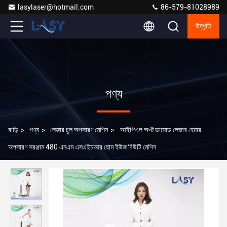
lasylaser@hotmail.com
86-579-81028989
উদ্ধৃতি
পণ্য
বাড়ি
>
পণ্য
>
লেজার চুল অপসারণ মেশিন
>
আইপিএল অপ্ট ডায়োড লেজার হেয়ার
অপসারণ সরঞ্জাম 480 এনএম এসএইচআর হোম ইউজ বিউটি মেশিন