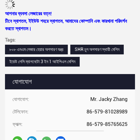
আপনার ব্যবসা লেজারের যত্ন!
চীনে স্বাগতম, ইইউউ শহরে স্বাগতম, আমাদের কোম্পানি এবং কারখানা পরিদর্শন
করতে স্বাগতম।
Tags:
৮০৮ এনএম লেজার হেয়ার অপসারণ যন্ত্র
SHR চুল অপসারণ স্থায়ী মেশিন
ইয়েউ লেসি ম্যাগনেটো 3 ইন 1 আইপিএল মেশিন
যোগাযোগ
যোগাযোগ:
Mr. Jacky Zhang
টেলিফোন:
86-579-81028989
ফ্যাক্স:
86-579-85765625