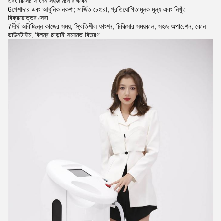
এবং রিসেট ফাংশন সহজ মনে রাখবেন
6পেশাদার এবং আধুনিক নকশা; মার্জিত চেহারা, প্রতিযোগিতামূলক মূল্য এবং নিখুঁত
বিক্রয়োত্তর সেবা
7দীর্ঘ অবিচ্ছিন্ন কাজের সময়, স্থিতিশীল ফাংশন, চিকিত্সার সময়কাল, সহজ অপারেশন, কোন
ডাউনটাইম, বিলম্ব ছাড়াই সময়মত বিতরণ