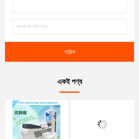
পাঠান
একই পণ্য