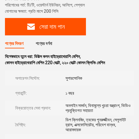
পরিশোধের শর্ত: টি/টি, ওয়েস্টার্ন ইউনিয়ন, আলিপে, পেপ্যাল
যোগানের ক্ষমতা: প্রতি মাসে 200 পিসি
সেরা দাম পান
পণ্যের বিবরণ
পণ্যের বর্ণনা
বিশেষভাবে তুলে ধরা:
ডিটক্স কলন হাইড্রোথেরাপি মেশিন
,
কোলন হাইড্রোথেরাপি মেশিন 220 ভোল্ট
,
২২০ ভোল্ট কোলন ক্লিনিং মেশিন
অপারেশন সিস্টেম:
সুপারসোনিক
গ্যারান্টি:
১ বছর
অনলাইন সমর্থন, বিনামূল্যে খুচরা যন্ত্রাংশ, ভিডিও
বিক্রয়োত্তর সেবা প্রদান:
প্রযুক্তিগত সহায়তা
ডিপ ক্লিনজিং, ত্বকের পুনরুজ্জীবন, সেলুলাইট
বৈশিষ্ট্য:
হ্রাস, এক্সফোলিয়েটর, পরিবেশ বান্ধব,
আরামদায়ক