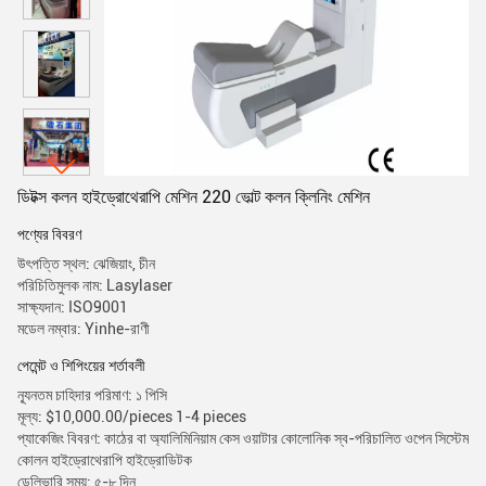
ডিটক্স কলন হাইড্রোথেরাপি মেশিন 220 ভোল্ট কলন ক্লিনিং মেশিন
পণ্যের বিবরণ
উৎপত্তি স্থল: ঝেজিয়াং, চীন
পরিচিতিমুলক নাম: Lasylaser
সাক্ষ্যদান: ISO9001
মডেল নম্বার: Yinhe-রাণী
পেমেন্ট ও শিপিংয়ের শর্তাবলী
ন্যূনতম চাহিদার পরিমাণ: ১ পিসি
মূল্য: $10,000.00/pieces 1-4 pieces
প্যাকেজিং বিবরণ: কাঠের বা অ্যালিমিনিয়াম কেস ওয়াটার কোলোনিক স্ব-পরিচালিত ওপেন সিস্টেম
কোলন হাইড্রোথেরাপি হাইড্রোডিটক
ডেলিভারি সময়: ৫-৮ দিন