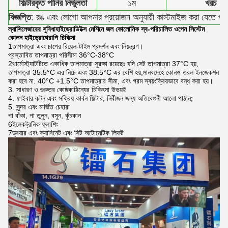
ফিল্টারকৃত পানির নির্ভুলতা
১ম
খরচ
বিজ্ঞপ্তি
: রঙ এবং লোগো আপনার প্রয়োজন অনুযায়ী কাস্টমাইজ করা যেতে পা
ল্যাসিলেজারের সুবিধা
হাইড্রোডিটক্স মেশিনে জল কোলোনিক স্ব-পরিচালিত ওপেন সিস্টেম
কোলন হাইড্রোথেরাপি চিকিত্সা
1তাপমাত্রা এবং চাপের রিয়েল-টাইম প্রদর্শন এবং নিয়ন্ত্রণ।
প্রস্তাবিত তাপমাত্রা পরিসীমা 36°C-38°C
2থার্মোস্ট্যাটটিতে একাধিক তাপমাত্রা সুরক্ষা রয়েছেঃ যদি সেট তাপমাত্রা 37°C হয়,
তাপমাত্রা 35.5°C এর নিচে এবং 38.5°C এর বেশি হয়,মানবদেহে কোনও তরল ইনজেকশন
করা হবে না. 40°C +1.5°C তাপমাত্রার সীমা, এবং গরম স্বয়ংক্রিয়ভাবে বন্ধ করা হয়।
3. সাধারণ ও গুরুতর কোষ্ঠকাঠিন্যের চিকিৎসা উভয়ই
4. ফাইবার কটন এবং সক্রিয় কার্বন ফিল্টার, নির্বীজন জন্য অতিবেগুনী আলো পাঠান;
5. সুন্দর এবং মার্জিত চেহারা
পা বাঁকা, পা তুলুন, বসুন, কুঁচকান
6ইলেকট্রনিক ফ্লাশিং
7ড্রয়ার এবং ক্যাবিনেট এবং সিট অটোমেটিক লিফট