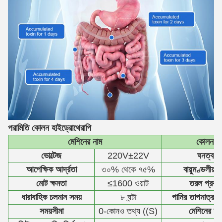
পরামিতি
কোলন হাইড্রোথেরাপি
মেশিনের নাম
কোলন ক্ল
ভোল্টেজ
220V±22V
ঘনত্ব
আপেক্ষিক আর্দ্রতা
৩০% থেকে ৭৫%
বায়ুমণ্ডলীয় চ
মোট ক্ষমতা
≤1600 ওয়াট
তরল প্রবাহ
ধারাবাহিক চলমান সময়
৮ ঘন্টা
পানির তাপমাত্রা প
সময়সীমা
0-কোনও তথ্য ((S)
মেশিনের শব্দ