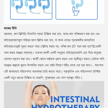
কাজের নীতি
প্রথমত, জল ফিল্টারিং ডিভাইস দ্বারা চিকিত্সা করা হবে, নলের জল খনিজকরণ করা হবে এবং
মাইক্রোমোলেকুল সক্রিয় জলে ফিল্টার করা হবে, যা মানব দেহের প্রয়োজনীয় জলগুলিতে
মাইক্রোএলমেন্ট যুক্ত করতে পারে।ফিল্টার করার পর, খনিজ জল 37 গরম করা হবে
°C
একটি
গরম করার যন্ত্রের সাহায্যে। তারপর জলটি একটি সংযুক্ত হাইড্রোথেরাপি হেড দিয়ে মানুষের
কোলনে প্রবেশ করা হবে। জলটি কোলে বর্জ্যকে হ্রাস করবে এবং দ্রবীভূত করবে।এদিকে পানি
অন্ত্রের যন্ত্রকে ঘুরতে উৎসাহিত করবে এবং বর্জ্য মিশ্রণ শরীর থেকে বের হয়ে যাবে।. অবশেষে
এটি মানবদেহে পরিবেশগত ভারসাম্য তৈরি করতে পারে। প্রাকৃতিক এবং পরিবেশগত বৈশিষ্ট্য
একটি নতুন ধরনের চিকিত্সা যা থেরাপি, পুনরুদ্ধার এবং ভাল স্বাস্থ্য গঠিত।