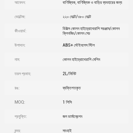
আবেদন:
বাণিজ্যিক, বাণিজ্যিক ও বাড়ির ব্যবহারের জন্য
ভোল্টেজ:
২২০ ভোল্ট/৩৮০ ভোল্ট
ডিটক্স কোলন হাইড্রোথেরাপি সরঞ্জাম/কোলন
কীওয়ার্ড:
ক্লিনজিং/কোলন সেচ
উপাদান:
ABS+ স্টেইনলেস স্টিল
নাম:
কোলন হাইড্রোথেরাপি মেশিন
তরল প্রবাহ:
2L/মিনিট
রঙ:
ব্যক্তিগতকৃত
MOQ:
1 পিসি
প্রযুক্তি:
জল ডার্মাব্রেশন
বন্দর:
সাংহাই