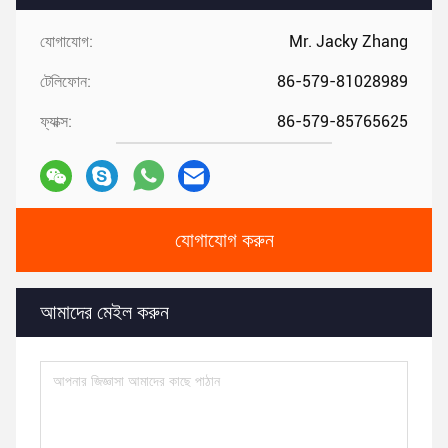
যোগাযোগ:
Mr. Jacky Zhang
টেলিফোন:
86-579-81028989
ফ্যাক্স:
86-579-85765625
যোগাযোগ করুন
আমাদের মেইল ​​করুন