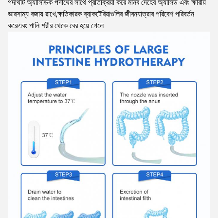
পদার্থটি অ্যাসিডিক পদার্থের সাথে প্রতিক্রিয়া করে মানব দেহের অ্যাসিড এবং ক্ষারীয়
ভারসাম্য বজায় রাখে,ক্ষতিকারক ব্যাকটেরিয়াগুলির জীবনযাত্রার পরিবেশ পরিবর্তন
করেএবং পানি শরীর থেকে বের হয়ে গেলে