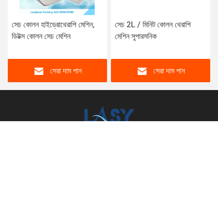
সেচ কোলন হাইড্রোথেরাপি মেশিন,
সেচ 2L / মিনিট কোলন থেরাপি
ডিটক্স কোলন সেচ মেশিন
মেশিন সুপারসনিক
সেরা দাম পান
সেরা দাম পান
China Lasylaser Beauty Supply
lasylaser@hotmail.com
86-579-81028989
নং ২০৭ জিংফা রাওড ইইউউ সিটি ঝেজিয়াং চীন