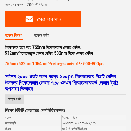
যোগানের ক্ষমতা: 200 পিসি/মাস
সেরা দাম পান
পণ্যের বিবরণ
পণ্যের বর্ণনা
বিশেষভাবে তুলে ধরা:
755nm পিকোসেকেন্ড লেজার মেশিন
,
532nm পিকোসেকেন্ড লেজার মেশিন
,
532nm পিকো লেজার মেশিন
755nm 532nm 1064nm পিকোসেকেন্ড লেজার মেশিন 500-800ps
সর্বশেষ ২০০০ ওয়াট পলস প্রস্থ ৬০০ps পিকোলেজার বিউটি মেশিন
উল্লম্ব পিকোলেজার লেজার ৭৫৫ এনএম পিকোলেজারকর্ড লেজার ট্যাটু
অপসারণ ডিভাইস
পণ্যের বর্ণনা
পিকো বিউটি লেজারের স্পেসিফিকেশনঃ
মডেল
ইয়েনহে-সি১০
তরঙ্গদৈর্ঘ্য
১০৬৪nm ৭৫৫nm ৫৩২nm
স্ক্রিন
১০ ইঞ্চি রঙিন টাচস্ক্রিন