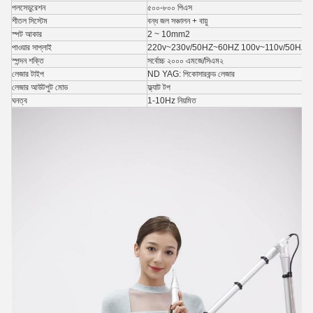
পলসেডুরেশন
৫০০-৮০০ পিএস
শীতল সিস্টেম
বন্ধ জল সঞ্চালন + বায়ু
স্পট আকার
2 ~ 10mm2
পাওয়ার সাপ্লাই
220v~230v/50HZ~60HZ 100v~110v/50HZ~
স্পন্দন শক্তি
সর্বোচ্চ ২০০০ এমজে/সিএম২
লেজার টাইপ
ND YAG: পিকোসারকন্ড লেজার
লেজার আউটপুট মোড
ফ্ল্যাট টপ
ঘনত্ব
1-10Hz নিয়মিত