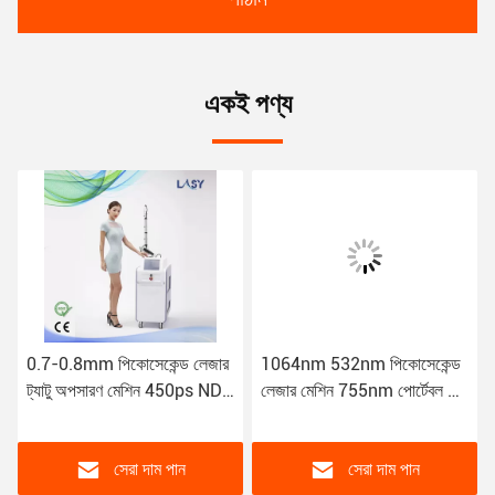
একই পণ্য
0.7-0.8mm পিকোসেকেন্ড লেজার
1064nm 532nm পিকোসেকেন্ড
ট্যাটু অপসারণ মেশিন 450ps ND
লেজার মেশিন 755nm পোর্টেবল 7
YAG
জয়েন্ট
সেরা দাম পান
সেরা দাম পান