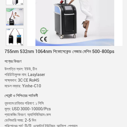
755nm 532nm 1064nm পিকোসেকেন্ড লেজার মেশিন 500-800ps
পণ্যের বিবরণ
উৎপত্তি স্থল: ইউউ, চীন
পরিচিতিমুলক নাম: Lasylaser
সাক্ষ্যদান: 3C CE RoHS
মডেল নম্বার: Yinhe-C10
পেমেন্ট ও শিপিংয়ের শর্তাবলী
ন্যূনতম চাহিদার পরিমাণ: ১ পিসি
মূল্য: USD 3000-10000/Pcs
প্যাকেজিং বিবরণ: অ্যালিমিনিয়াম কেস
ডেলিভারি সময়: 2-5 দিন
পরিশোধের শর্ত: টি/টি, ওয়েস্টার্ন ইউনিয়ন, আলিপে, পেপ্যাল