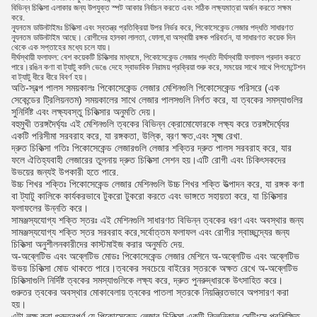
বিভিন্ন চিকিত্সা এলাকার জন্য উপযুক্ত স্পট আকার নির্বাচন করতে এবং সঠিক লক্ষ্যমাত্রা অর্জন করতে সক্ষম
করে.
ন্যূনতম ডাউনটাইমঃ চিকিত্সা এবং স্বতন্ত্র প্রতিক্রিয়া উপর নির্ভর করে, পিকোসেকেন্ড লেজার পদ্ধতি সাধারণত
ন্যূনতম ডাউনটাইম আছে। রোগীদের হালকা লালতা, ফোলা,বা অস্থায়ী রঙ্গক পরিবর্তন, যা সাধারণত কয়েক দিন
থেকে এক সপ্তাহের মধ্যে চলে যায়।
দীর্ঘস্থায়ী ফলাফল: বেশ কয়েকটি চিকিত্সার মাধ্যমে, পিকোসেকেন্ড লেজার পদ্ধতি দীর্ঘস্থায়ী ফলাফল প্রদান করতে
পারে।রঙিন কণা বা ট্যাটু কালি ভেঙে দেহে স্বাভাবিক নিরাময় প্রক্রিয়া শুরু করে, সময়ের সাথে সাথে পিগমেন্টেশন
বা ট্যাটু ধীরে ধীরে বিবর্ণ হয়।
অতি-স্বল্প পালস সময়কালঃ পিকোসেকেন্ড লেজার মেশিনগুলি পিকোসেকেন্ড পরিসরে (এক
সেকেন্ডের ট্রিলিয়নতম) সময়কালের সাথে লেজার পালসগুলি নির্গত করে, যা ত্বকের সমস্যাগুলির
সুনির্দিষ্ট এবং লক্ষ্যবস্তু চিকিত্সার অনুমতি দেয়।
বহুমুখী তরঙ্গদৈর্ঘ্যঃ এই মেশিনগুলি ত্বকের বিভিন্ন ক্রোমোফোরকে লক্ষ্য করে তরঙ্গদৈর্ঘ্যের
একটি পরিসীমা সরবরাহ করে, যা রঙ্গকতা, উল্কি, ব্রণ ক্ষত,এবং সূক্ষ্ম রেখা.
দ্রুত চিকিত্সা গতিঃ পিকোসেকেন্ড লেজারগুলি লেজার শক্তির দ্রুত পালস সরবরাহ করে, যার
ফলে ঐতিহ্যবাহী লেজারের তুলনায় দ্রুত চিকিত্সা সেশন হয়।এটি রোগী এবং চিকিৎসকদের
উভয়ের জন্যই উপকারী হতে পারে.
উচ্চ শিখর শক্তিঃ পিকোসেকেন্ড লেজার মেশিনগুলি উচ্চ শিখর শক্তি উত্পাদন করে, যা রঙ্গক কণা
বা ট্যাটু কালিকে কার্যকরভাবে টুকরো টুকরো করতে এবং ভাঙ্গতে সহায়তা করে, যা চিকিত্সার
ফলাফলের উন্নতি করে।
সামঞ্জস্যযোগ্য শক্তি স্তরঃ এই মেশিনগুলি সাধারণত বিভিন্ন ত্বকের ধরণ এবং অবস্থার জন্য
সামঞ্জস্যযোগ্য শক্তি স্তর সরবরাহ করে,সর্বোত্তম ফলাফল এবং রোগীর স্বাচ্ছন্দ্যের জন্য
চিকিত্সা অনুশীলনকারীদের কাস্টমাইজ করার অনুমতি দেয়.
অ-অব্লেটিভ এবং অব্লেটিভ মোডঃ পিকোসেকেন্ড লেজার মেশিনে অ-অব্লেটিভ এবং অব্লেটিভ
উভয় চিকিত্সা মোড থাকতে পারে।ত্বকের সবচেয়ে বাইরের স্তরকে অক্ষত রেখে অ-অব্লেটিভ
চিকিত্সাগুলি নির্দিষ্ট ত্বকের সমস্যাগুলিকে লক্ষ্য করে, দ্রুত পুনরুদ্ধারকে উৎসাহিত করে।
গুরুতর ত্বকের অবস্থার মোকাবেলায় ত্বকের পাতলা স্তরকে নিয়ন্ত্রিতভাবে অপসারণ করা
হয়।
এটা লক্ষ করা গুরুত্বপূর্ণ যে পিকোসেকেন্ড লেজার চিকিত্সা একটি ক্লিনিকাল সেটিংসে প্রশিক্ষিত