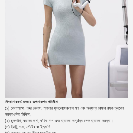
পিকোসারকর্ড লেজার অপসারণের পরিসীমা
(১) ক্লোআস্মা, তদা নেভাস, ম্যালার ফুসকোসেরুলাস মল এবং অন্যান্য চামড়া রঙ্গক ত্বকের
সমস্যাগুলির চিকিত্সা;
(২) চুলকানি, বয়সের দাগ, কফির দাগ এবং ত্বকের অন্যান্য রঙ্গক ত্বকের সমস্যা।
(৩) ট্যাটু, ভ্রু, ঠোঁটের রং ইত্যাদি।