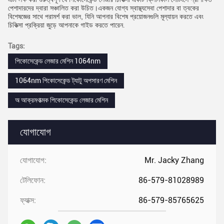
পেশাদারদের দ্বারা সঞ্চালিত করা উচিত।একজন যোগ্য স্বাস্থ্যসেবা পেশাদার বা ত্বকের
বিশেষজ্ঞের সাথে পরামর্শ করা ভাল, যিনি আপনার বিশেষ প্রয়োজনগুলি মূল্যায়ন করতে এবং
চিকিত্সা প্রক্রিয়া জুড়ে আপনাকে গাইড করতে পারেন
.
Tags:
পিকোসেকেন্ড লেজার মেশিন 1064nm
1064nm পিকোসেকেন্ড ট্যাটু অপসারণ মেশিন
অ আক্রমণাত্মক পিকোসেকেন্ড লেজার মেশিন
যোগাযোগ
যোগাযোগ:
Mr. Jacky Zhang
টেলিফোন:
86-579-81028989
ফ্যাক্স:
86-579-85765625