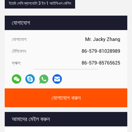
ইয়েউ লেসি ম্যাগনেটো 3 ইন 1 আইপিএল মেশিন
যোগাযোগ
যোগাযোগ:
Mr. Jacky Zhang
টেলিফোন:
86-579-81028989
ফ্যাক্স:
86-579-85765625
যোগাযোগ করুন
আমাদের মেইল ​​করুন