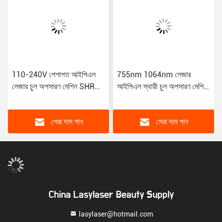
110-240V পেশাগত আইপিএল
755nm 1064nm লেজার
লেজার চুল অপসারণ মেশিন SHR
আইপিএল স্থায়ী চুল অপসারণ মেশিন
ফ্রেক অপসারণ
808nm মুখ
সেরা দাম পান
সেরা দাম পান
China Lasylaser Beauty Supply
lasylaser@hotmail.com