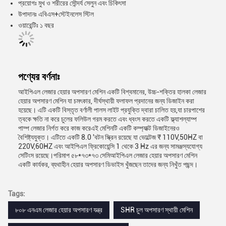
প্রয়োগঃ মুখ ও শরীরের সৌন্দর্য সেলুন এবং চিকিৎসা
উপাদানঃ এবিএস+স্টেইনলেস স্টিল
ওয়ারেন্টিঃ ১ বছর
পণ্যের বর্ণনাঃ
আইপিএল লেজার হেয়ার অপসারণ মেশিন একটি বিশ্বমানের, উচ্চ-শক্তির হালকা লেজার
হেয়ার অপসারণ মেশিন যা চমৎকার, দীর্ঘস্থায়ী ফলাফল প্রদানের জন্য ডিজাইন করা
হয়েছে। এটি একটি বিস্তৃত বর্ণালী পালস লাইট প্রযুক্তি দ্বারা চালিত হয়,যা চারপাশের
ত্বকে ক্ষতি না করে চুলের ফলিউল গরম করতে এবং ধ্বংস করতে একটি ফ্ল্যাশল্যাম্প
পাম্প লেজার নির্গত করে কাজ করেএই মেশিনটি একটি কম্প্যাক্ট ডিজাইনেরও
বৈশিষ্ট্যযুক্ত। এটিতে একটি 8.0 'বটন স্ক্রিন রয়েছে যা ভোল্টেজ ₹ 110V,50HZ বা
220V,60HZ এবং আইপিএল ফ্রিকোয়েন্সি 1 থেকে 3 Hz এর জন্য সামঞ্জস্যযোগ্য
সেটিংস রয়েছে।পরিমাপ ৫৮*৭৩*৭৩ সেমিআইপিএল লেজার হেয়ার অপসারণ মেশিন
একটি কার্যকর, ব্যথাহীন হেয়ার অপসারণ ডিভাইস খুঁজছেন তাদের জন্য নিখুঁত পছন্দ।
Tags:
৮০৮ এনএম লেজার হেয়ার অপসারণ যন্ত্র
SHR চুল অপসারণ স্থায়ী মেশিন