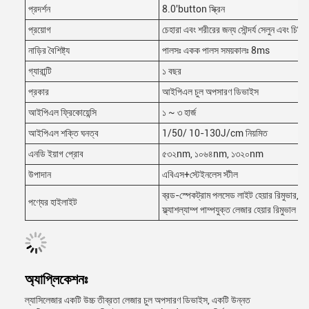
প্রদর্শন
8.0'button স্ক্রিন
প্রয়োগ
চেহারা এবং শরীরের জন্য সৌন্দর্য সেলুন এবং চিকিৎ
নাড়ির বৈশিষ্ট্য
পালসঃ একক পালস সময়কালঃ 8ms
গ্যারান্টি
১ বছর
প্রকার
আইপিএল চুল অপসারণ ডিভাইস
আইপিএল ফ্রিকোয়েন্সি
১ ~ ৩ হার্জ
আইপিএল শক্তি ঘনত্ব
1/50/ 10-130J/cm নিয়মিত
এনডি ইয়াগ প্রোব
৫৩২nm, ১০৬৪nm, ১৩২০nm
উপাদান
এবিএস+স্টেইনলেস স্টীল
ব্রড-স্পেকট্রাম পলসেড লাইট হেয়ার রিমুভার, 
পণ্যের হাইলাইট
ফ্ল্যাশল্যাম্প পাম্পযুক্ত লেজার হেয়ার রিমুভাল মে
অ্যাপ্লিকেশনঃ
ল্যাসিলেজার একটি উচ্চ তীব্রতা লেজার চুল অপসারণ ডিভাইস, একটি উন্নত