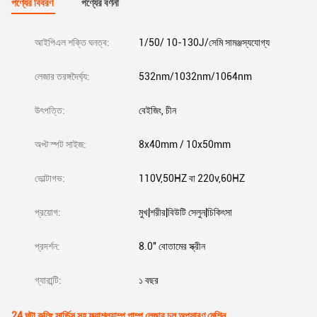
পণ্যের বিবরণ
পণ্যের বর্ণনা
আইপিএল শক্তি ঘনত্ব:
1/50/ 10-130J/সেমি সামঞ্জস্যযোগ্য
লেজার তরঙ্গদৈর্ঘ্য:
532nm/1032nm/1064nm
উৎপত্তি:
বেইজিং, চীন
অপ্ট স্পট সাইজ:
8x40mm / 10x50mm
ভোল্টাগভ:
110V,50HZ বা 220v,60HZ
প্রয়োগ:
মুখ|শরীর|বিউটি সেলুন|চিকিৎসা
প্রদর্শন:
8.0'' বোতামের স্ক্রীন
গ্যারান্টি:
১ বছর
24 ঘন্টা কলিং সার্ভিস সহ ফ্ল্যাশল্যাম্প পাম্প লেজার চুল অপসারণ মেশিন