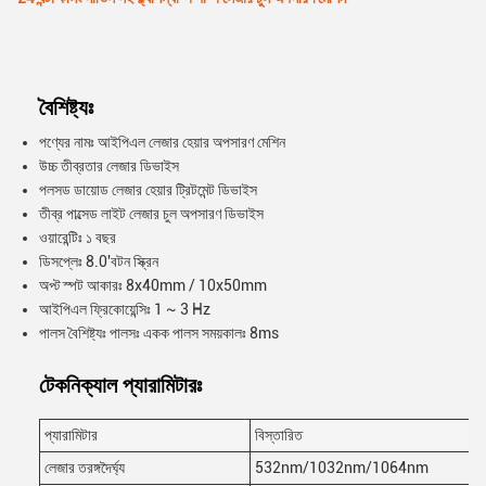
বৈশিষ্ট্যঃ
পণ্যের নামঃ আইপিএল লেজার হেয়ার অপসারণ মেশিন
উচ্চ তীব্রতার লেজার ডিভাইস
পলসড ডায়োড লেজার হেয়ার ট্রিটমেন্ট ডিভাইস
তীব্র পাল্সেড লাইট লেজার চুল অপসারণ ডিভাইস
ওয়ারেন্টিঃ ১ বছর
ডিসপ্লেঃ 8.0'বটন স্ক্রিন
অপ্ট স্পট আকারঃ 8x40mm / 10x50mm
আইপিএল ফ্রিকোয়েন্সিঃ 1 ~ 3 Hz
পালস বৈশিষ্ট্যঃ পালসঃ একক পালস সময়কালঃ 8ms
টেকনিক্যাল প্যারামিটারঃ
প্যারামিটার
বিস্তারিত
লেজার তরঙ্গদৈর্ঘ্য
532nm/1032nm/1064nm