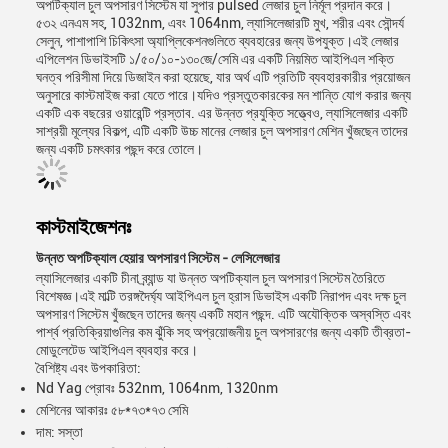
অপটিক্যাল চুল অপসারণ সিস্টেম যা সুপার pulsed লেজার চুল নির্মূল প্রদান করে।
৫৩২ এনএম সহ, 1032nm, এবং 1064nm, ল্যাসিলেজারটি মুখ, শরীর এবং সৌন্দর্য
সেলুন, পাশাপাশি চিকিৎসা অ্যাপ্লিকেশনগুলিতে ব্যবহারের জন্য উপযুক্ত।এই লেজার
এপিলেশন ডিভাইসটি ১/৫০/১০-১৩০জে/সেমি এর একটি নিয়মিত আইপিএল শক্তি
ঘনত্ব পরিসীমা দিয়ে ডিজাইন করা হয়েছে, যার অর্থ এটি প্রতিটি ব্যবহারকারীর প্রয়োজন
অনুসারে কাস্টমাইজ করা যেতে পারে।যদিও প্রস্তুতকারকের মন শান্তি যোগ করার জন্য
একটি এক বছরের ওয়ারেন্টি প্রস্তাব. এর উন্নত প্রযুক্তি সত্ত্বেও, ল্যাসিলেজার একটি
সাশ্রয়ী মূল্যের বিকল্প, এটি একটি উচ্চ মানের লেজার চুল অপসারণ মেশিন খুঁজছেন তাদের
জন্য একটি চমৎকার পছন্দ করে তোলে।
কাস্টমাইজেশনঃ
উন্নত অপটিক্যাল হেয়ার অপসারণ সিস্টেম - লেসিলেজার
ল্যাসিলেজার একটি চীনা ব্র্যান্ড যা উন্নত অপটিক্যাল চুল অপসারণ সিস্টেম তৈরিতে
বিশেষজ্ঞ।এই মাল্টি তরঙ্গদৈর্ঘ্য আইপিএল চুল হ্রাস ডিভাইস একটি নিরাপদ এবং দক্ষ চুল
অপসারণ সিস্টেম খুঁজছেন তাদের জন্য একটি মহান পছন্দ. এটি অযৌক্তিক অস্বস্তি এবং
পার্শ্ব প্রতিক্রিয়াগুলির কম ঝুঁকি সহ অপ্রয়োজনীয় চুল অপসারণের জন্য একটি তীব্রতা-
মোডুলেটেড আইপিএল ব্যবহার করে।
বৈশিষ্ট্য এবং উপকারিতা:
Nd Yag প্রোবঃ 532nm, 1064nm, 1320nm
মেশিনের আকারঃ ৫৮*৭৩*৭৩ সেমি
দাম: সস্তা