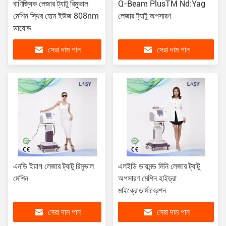
বাণিজ্যিক লেজার ট্যাটু রিমুভাল
Q-Beam PlusTM Nd:Yag
মেশিন স্থির হোম ইউজ 808nm
লেজার ট্যাটু অপসারণ
ডায়োড
সেরা দাম পান
সেরা দাম পান
এনডি ইয়াগ লেজার ট্যাটু রিমুভাল
এলইডি ডায়মন্ড মিনি লেজার ট্যাটু
মেশিন
অপসারণ মেশিন হাইড্রা
মাইক্রোডার্মাব্রেশন
সেরা দাম পান
সেরা দাম পান