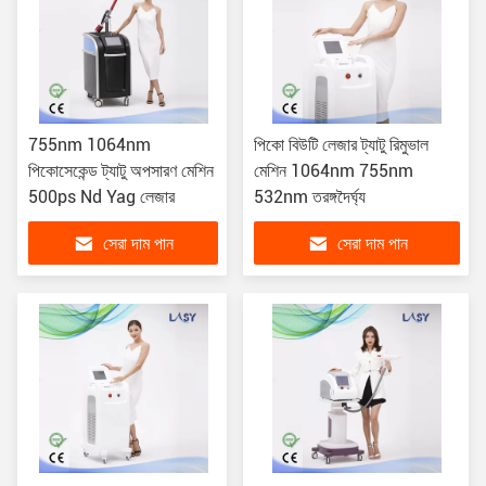
755nm 1064nm
পিকো বিউটি লেজার ট্যাটু রিমুভাল
পিকোসেকেন্ড ট্যাটু অপসারণ মেশিন
মেশিন 1064nm 755nm
500ps Nd Yag লেজার
532nm তরঙ্গদৈর্ঘ্য
সেরা দাম পান
সেরা দাম পান