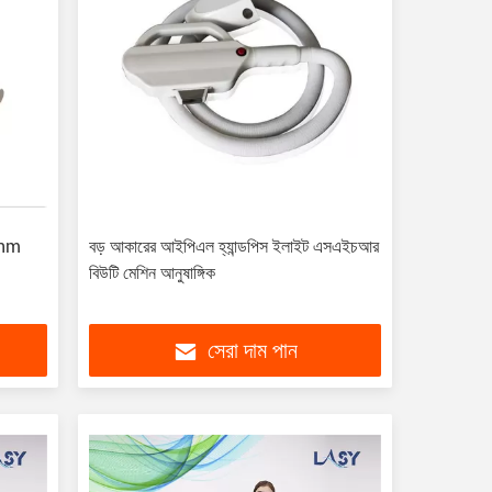
0nm
বড় আকারের আইপিএল হ্যান্ডপিস ইলাইট এসএইচআর
বিউটি মেশিন আনুষাঙ্গিক
সেরা দাম পান