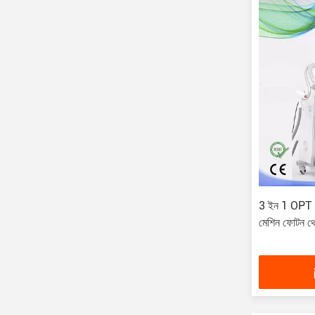
3 ইন 1 OPT প
মেশিন ফোটন থের