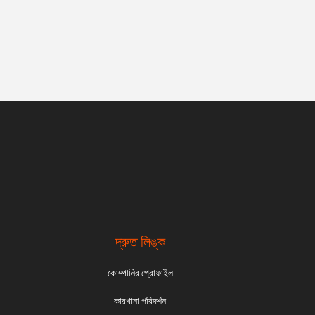
দ্রুত লিঙ্ক
কোম্পানির প্রোফাইল
কারখানা পরিদর্শন