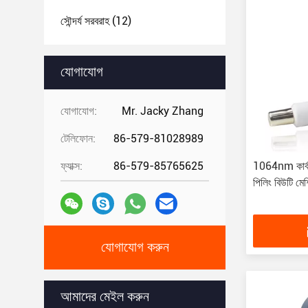
সৌন্দর্য সরবরাহ
(12)
যোগাযোগ
যোগাযোগ:
Mr. Jacky Zhang
টেলিফোন:
86-579-81028989
ফ্যাক্স:
86-579-85765625
1064nm কার্ব
পিলিং বিউটি মেশ
যোগাযোগ করুন
আমাদের মেইল ​​করুন