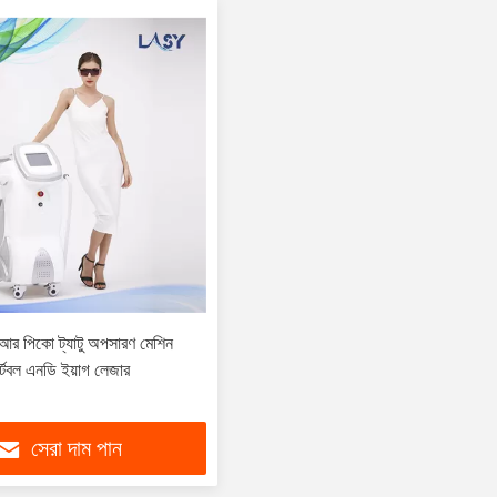
র পিকো ট্যাটু অপসারণ মেশিন
টেবল এনডি ইয়াগ লেজার
সেরা দাম পান