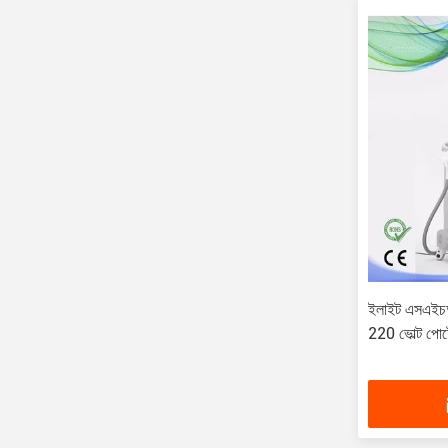
ইলাইট এসএইচআ
220 ভোল্ট পোর্