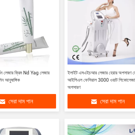
ন লেজার ক্রিম Nd Yag লেজার
ইলাইট এসএইচআর লেজার হেয়ার অপসারণ ম
িন আনুষাঙ্গিক
আইপিএল ফেসিয়াল 3000 ওয়াট পিকোলেজার 
অপসারণ
সেরা দাম পান
সেরা দাম পান