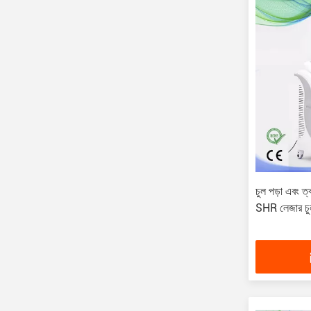
চুল পড়া এবং ত
SHR লেজার চু