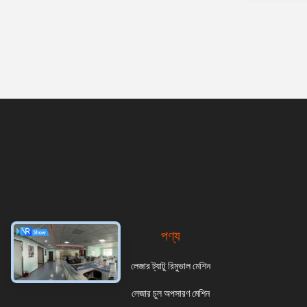
পণ্য
লেজার ট্যাটু রিমুভাল মেশিন
লেজার চুল অপসারণ মেশিন