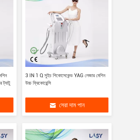
েশিন
3 IN 1 Q সুইচ পিকোসেকেন্ড YAG লেজার মেশিন
ট্যাটু
উচ্চ ফ্রিকোয়েন্সি
সেরা দাম পান