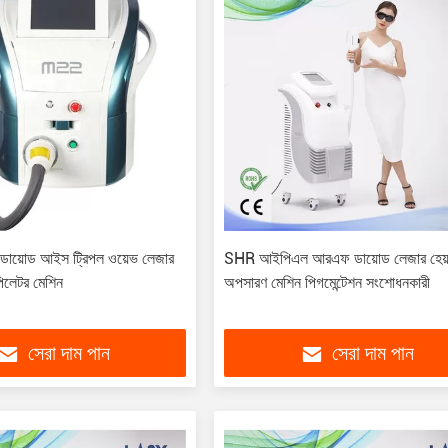
ডায়োড আইস ট্রিপল ওয়েভ লেজার
SHR আইপিএল আরএফ ডায়োড লেজার হেয়
লেটর মেশিন
অপসারণ মেশিন পিগমেন্টেশন সংশোধনকারী
সেরা দাম পান
সেরা দাম পান