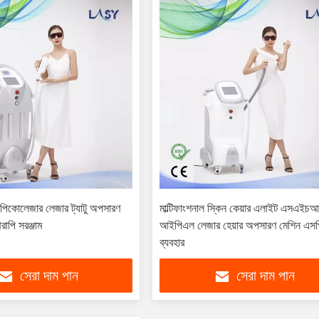
িকোলেজার লেজার ট্যাটু অপসারণ
মাল্টিফাংশনাল স্কিন কেয়ার এলাইট এসএইচ
াপি সরঞ্জাম
আইপিএল লেজার হেয়ার অপসারণ মেশিন এস
ব্যবহার
সেরা দাম পান
সেরা দাম পান