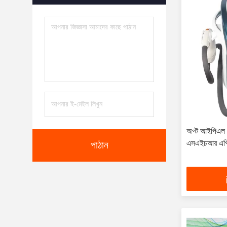
অপ্ট আইপিএল 
এসএইচআর এপি
পাঠান