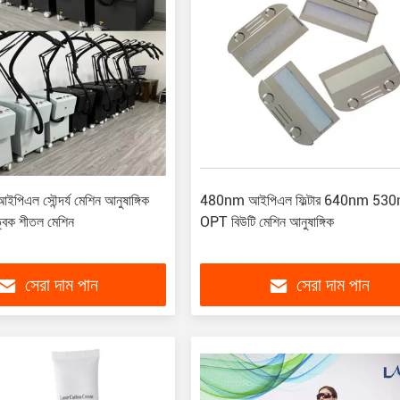
ইপিএল সৌন্দর্য মেশিন আনুষাঙ্গিক
480nm আইপিএল ফিল্টার 640nm 53
ু ত্বক শীতল মেশিন
OPT বিউটি মেশিন আনুষাঙ্গিক
সেরা দাম পান
সেরা দাম পান