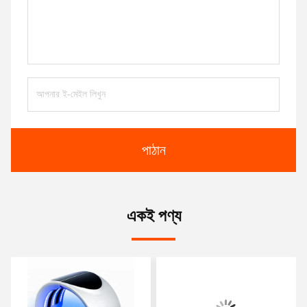
পাঠান
একই পণ্য