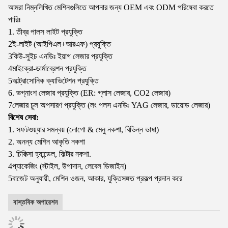
আমরা নিম্নলিখিত মেশিনগুলিতে আপনার জন্য OEM এবং ODM পরিষেবা করতে
পারিঃ
1. তীব্র পালস লাইট প্রযুক্তি
2ই-লাইট (আইপিএল+আরএফ) প্রযুক্তি
3কিউ-সুইচ এনডিঃ ইয়াগ লেজার প্রযুক্তি
4মাইক্রো-ডার্মাব্রেশন প্রযুক্তি
5আল্ট্রাসোনিক ক্যাভিটেশন প্রযুক্তি
6. ভগ্নাংশ লেজার প্রযুক্তি (ER: গ্লাস লেজার, CO2 লেজার)
7লেজার চুল অপসারণ প্রযুক্তি (লং পলস এনডিঃ YAG লেজার, ডায়োড লেজার)
বিশেষ সেবা:
1. সফটওয়্যার সমন্বয় (লোগো & মেনু নকশা, বিভিন্ন ভাষা)
2. অনন্য মেশিন আকৃতি নকশা
3. চিকিত্সা হ্যান্ডেল, ফিল্টার নকশা.
4প্যাকেজিং (স্টাইল, উপাদান, লেবেল ডিজাইন)
5বাজেট অনুযায়ী, মেশিন ওজন, আকার, যুক্তিসঙ্গত প্রকল্প প্রদান করে
বাস্তবিক অপারেশন