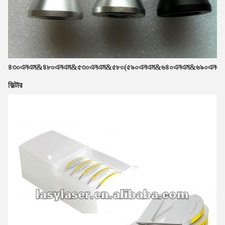
৪৩০এনএম&৪৮০এনএম&৫৩০এনএম&৫৮০(৫৯০এনএম&৬৪০এনএম&৬৯০এনএম
ফিল্টার