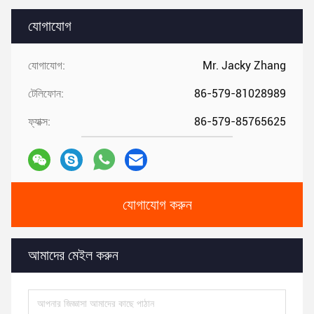
যোগাযোগ
যোগাযোগ:
Mr. Jacky Zhang
টেলিফোন:
86-579-81028989
ফ্যাক্স:
86-579-85765625
যোগাযোগ করুন
আমাদের মেইল ​​করুন