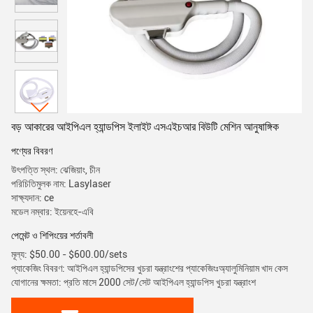
বড় আকারের আইপিএল হ্যান্ডপিস ইলাইট এসএইচআর বিউটি মেশিন আনুষাঙ্গিক
পণ্যের বিবরণ
উৎপত্তি স্থল: ঝেজিয়াং, চীন
পরিচিতিমুলক নাম: Lasylaser
সাক্ষ্যদান: ce
মডেল নম্বার: ইয়েনহে-এবি
পেমেন্ট ও শিপিংয়ের শর্তাবলী
মূল্য: $50.00 - $600.00/sets
প্যাকেজিং বিবরণ: আইপিএল হ্যান্ডপিসের খুচরা যন্ত্রাংশের প্যাকেজিংঃঅ্যালুমিনিয়াম খাদ কেস
যোগানের ক্ষমতা: প্রতি মাসে 2000 সেট/সেট আইপিএল হ্যান্ডপিস খুচরা যন্ত্রাংশ