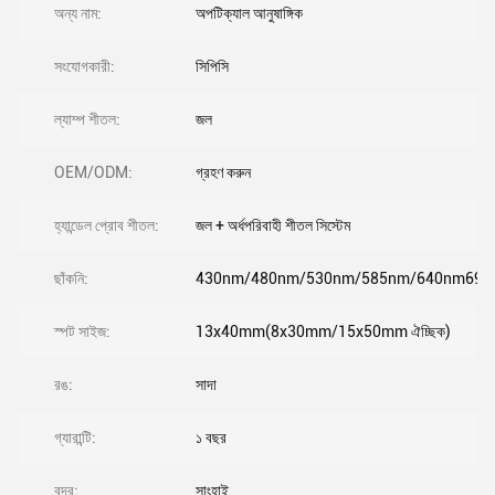
অন্য নাম:
অপটিক্যাল আনুষাঙ্গিক
সংযোগকারী:
সিপিসি
ল্যাম্প শীতল:
জল
OEM/ODM:
গ্রহণ করুন
হ্যান্ডেল প্রোব শীতল:
জল + অর্ধপরিবাহী শীতল সিস্টেম
ছাঁকনি:
430nm/480nm/530nm/585nm/640nm69
স্পট সাইজ:
13x40mm(8x30mm/15x50mm ঐচ্ছিক)
রঙ:
সাদা
গ্যারান্টি:
১ বছর
বন্দর:
সাংহাই