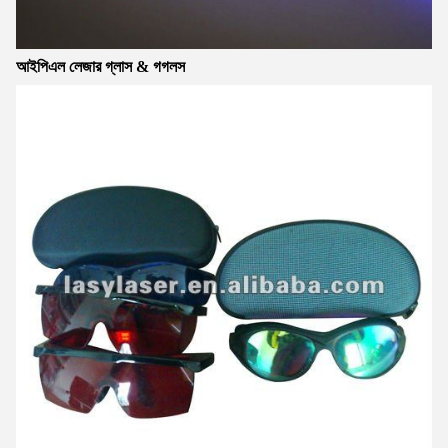
আইপিএল লেজার গ্লাস & গগলস