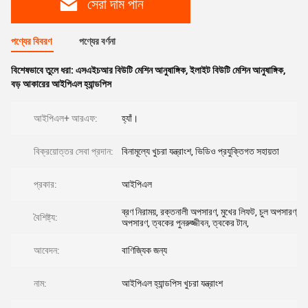
সেরা দাম পান
পণ্যের বিবরণ
পণ্যের বর্ণনা
বিশেষভাবে তুলে ধরা:
এসএইচআর বিউটি মেশিন আনুষাঙ্গিক
,
ইলাইট বিউটি মেশিন আনুষাঙ্গিক
,
বড় আকারের আইপিএল হ্যান্ডপিস
আইপিএল+ আরএফ:
হ্যাঁ।
বিক্রয়োত্তর সেবা প্রদান:
বিনামূল্যে খুচরা যন্ত্রাংশ, ভিডিও প্রযুক্তিগত সহায়তা
প্রকার:
আইপিএল
ব্রণ নিরাময়, রক্তনালী অপসারণ, মুখের লিফট, চুল অপসারণ, রঙ
বৈশিষ্ট্য:
অপসারণ, ত্বকের পুনরুজ্জীবন, ত্বকের টান,
আবেদন:
বাণিজ্যিক জন্য
নাম:
আইপিএল হ্যান্ডপিস খুচরা যন্ত্রাংশ