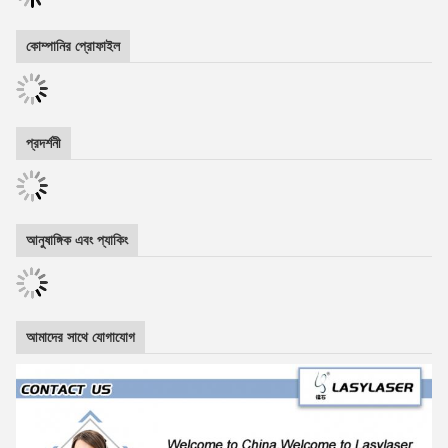
কোম্পানির প্রোফাইল
প্রদর্শনী
আনুষাঙ্গিক এবং প্যাকিং
আমাদের সাথে যোগাযোগ