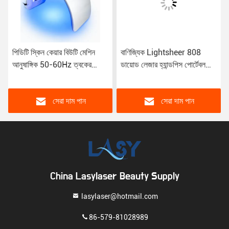
বাণিজ্যিক Lightsheer 808
এসপিএ পিডিটি এলইডি ফেসিয়াল
ডায়োড লেজার হ্যান্ডপিস পোর্টেবল
লাইট ১১০ ভি বায়ো লাইট বিউটি
ডায়োড লেজার বার
মেশিন আনুষাঙ্গিক
সেরা দাম পান
সেরা দাম পান
China Lasylaser Beauty Supply
lasylaser@hotmail.com
86-579-81028989