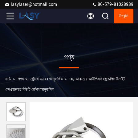
lasylaser@hotmail.com
86-579-81028989
উদ্ধৃতি
পণ্য
বাড়ি
>
পণ্য
>
সৌন্দর্য যন্ত্রের আনুষাঙ্গিক
>
বড় আকারের আইপিএল হ্যান্ডপিস ইলাইট
এসএইচআর বিউটি মেশিন আনুষাঙ্গিক