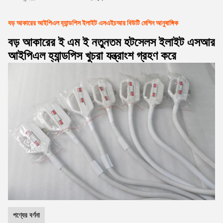
বড় আকারের আইপিএল হ্যান্ডপিস ইলাইট এসএইচআর বিউটি মেশিন আনুষাঙ্গিক
বড় আকারের ই এম ই নতুনতম হটসেলস ইলাইট এসআর
আইপিএল হ্যান্ডপিস খুচরা যন্ত্রাংশ গ্রহণ করে
পণ্যের বর্ণনা