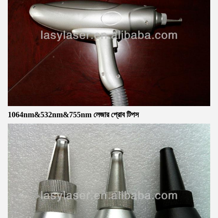
1064nm&532nm&755nm লেজার প্রোব টিপস