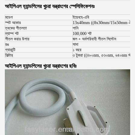
আইপিএল হ্যান্ডপিসের খুচরা যন্ত্রাংশের স্পেসিফিকেশনঃ
মডেল
ইয়েনহে-এবি
স্পট আকার
13x40mm ((8x30mm/15x50mm ঐচ্ছ
ত্বকের শীতলতা
পানি
ল্যাম্প শট
100,000 শট
শীতল করার উপায়
জল + অর্ধপরিবাহী শীতল সিস্টেম
রঙ
সাদা
গ্যারান্টি
১ বছর
ফিল্টার
৩ টুকরা ((৪৮০nm, ৫৩০nm, ৬৪০nm স্ট্যান্ড
আইপিএল হ্যান্ডপিসের খুচরা যন্ত্রাংশের ছবিঃ