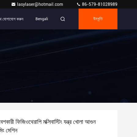
lasylaser@hotmail.com
86-579-81028989
ে যোগাযোগ করুন
Bengali
উদ্ধৃতি
বেশকারী ফিজিওথেরাপি মক্সিবাস্টিং যন্ত্র খোলা আগুন
ুমিং মেশিন