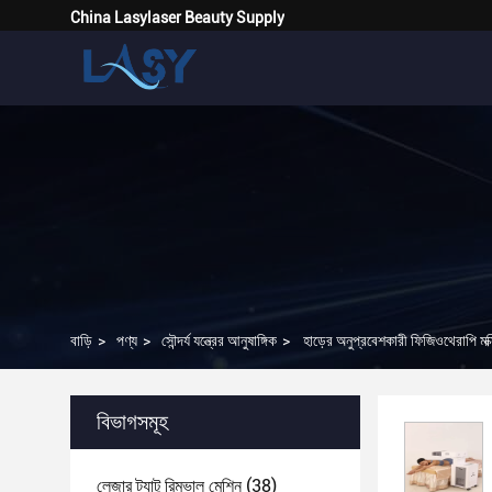
China Lasylaser Beauty Supply
বাড়ি
>
পণ্য
>
সৌন্দর্য যন্ত্রের আনুষাঙ্গিক
>
হাড়ের অনুপ্রবেশকারী ফিজিওথেরাপি মক্সি
বিভাগসমূহ
লেজার ট্যাটু রিমুভাল মেশিন
(38)