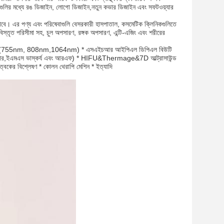
লির মধ্যে রঙ ডিজাইন, লোগো ডিজাইন,নতুন কভার ডিজাইন এবং সফটওয়্যার
 হিসাবে। এর পণ্য এবং পরিষেবাগুলি বেসরকারী হাসপাতাল, কসমেটিক ক্লিনিকগুলিতে
্সার বিস্তৃত পরিসীমা সহ, চুল অপসারণ, রঙ্গক অপসারণ, এন্টি-এজিং এবং শরীরের
 অপসারণ (755nm, 808nm,1064nm) * এসএইচআর আইপিএল ডিপিএল বিউটি
য়োড লেজার,ইএমএস ভাস্কর্য এবং আরএফ) * HIFU&Thermage&7D আল্ট্রাসাউন্ড
 ত্বকের বিশ্লেষণ * কোলন থেরাপি মেশিন * ইত্যাদি