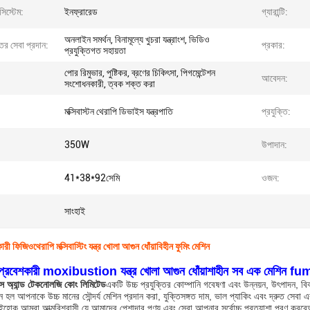
িস্টেম:
ইনফ্রারেড
গ্যারান্টি:
অনলাইন সমর্থন, বিনামূল্যে খুচরা যন্ত্রাংশ, ভিডিও
্তর সেবা প্রদান:
প্রকার:
প্রযুক্তিগত সহায়তা
পোর রিমুভার, পুষ্টিকর, ব্রণের চিকিৎসা, পিগমেন্টেশন
আবেদন:
সংশোধনকারী, ত্বক শক্ত করা
মক্সিবাস্টন থেরাপি ডিভাইস যন্ত্রপাতি
প্রযুক্তি:
350W
উপাদান:
41*38*92সেমি
ওজন:
সাংহাই
ারী ফিজিওথেরাপি মক্সিবাস্টিং যন্ত্র খোলা আগুন ধোঁয়াবিহীন ফুমিং মেশিন
ড়-প্রবেশকারী moxibustion যন্ত্র খোলা আগুন ধোঁয়াশাহীন সব এক মেশিন f
েন্স অ্যান্ড টেকনোলজি কোং লিমিটেড
একটি উচ্চ প্রযুক্তির কোম্পানি গবেষণা এবং উন্নয়ন, উৎপাদন, ব
হল আপনাকে উচ্চ মানের সৌন্দর্য মেশিন প্রদান করা, যুক্তিসঙ্গত দাম, ভাল প্যাকিং এবং দ্রুত সেবা এ
হোক,আমরা আত্মবিশ্বাসী যে আমাদের পেশাদার পণ্য এবং সেবা আপনার সর্বোচ্চ প্রত্যাশা পূরণ করবেআম