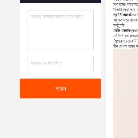
স্থাপনের অপেক্
ডিজাইনদয়া করে
ল্যাসিলেজার
চীনে 
ব্যাপকভাবে ব্যবহৃ
কনট্যুরিং।
লেজি লেজার
প্রধ
মেশিন* ফ্যাকশনা
(মুখের ত্বকের লি
চীন দেখার জন্য 
পাঠান