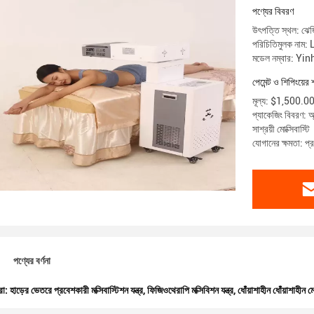
পণ্যের বিবরণ
উৎপত্তি স্থল: ঝেজি
পরিচিতিমুলক নাম:
মডেল নম্বার: Y
পেমেন্ট ও শিপিংয়ের 
মূল্য: $1,500.
প্যাকেজিং বিবরণ: অ্
সাশ্রয়ী মোক্সিবাস্টি
যোগানের ক্ষমতা: প
পণ্যের বর্ণনা
রা:
হাড়ের ভেতরে প্রবেশকারী মক্সিবাস্টিশন যন্ত্র
,
ফিজিওথেরাপি মক্সিবিশন যন্ত্র
,
ধোঁয়াশাহীন ধোঁয়াশাহীন ম