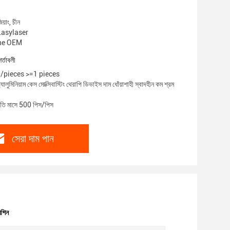
য়াং, চীন
 Lasylaser
inhe OEM
শর্তাবলী
00/pieces >=1 pieces
যালুমিনিয়াম কেস মোক্সিবাস্টিং থেরাপি ডিভাইস দাম ধোঁয়াশাহী স্বাদহীন কম শ্রম
্রতি মাসে 500 পিস/পিস
সেরা দাম পান
েশিন