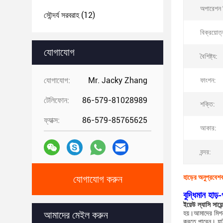
অপারেশন স
সৌন্দর্য সরবরাহ
(12)
বিক্রয়োত
যোগাযোগ
বৈশিষ্ট্য:
যোগাযোগ:
Mr. Jacky Zhang
ফাংশন:
টেলিফোন:
86-579-81028989
শক্তি:
ফ্যাক্স:
86-579-85765625
আকার:
বন্দর:
হাড়ের অনুপ্রবেশক
যোগাযোগ করুন
বুদ্ধিমান হা
ইয়েউ ল্যাসি সায়
হয়।আমাদের মিশন 
আমাদের মেইল ​​করুন
করতে পারেন। যাই