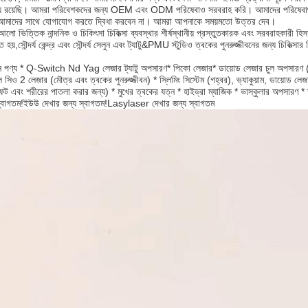
ষায় রয়েছি। আমরা পরিবেশকদের জন্য OEM এবং ODM পরিষেবাও সরবরাহ করি। আমাদের পরিষেবাগু
 আমাদের সাথে যোগাযোগ করতে দ্বিধা করবেন না। আমরা আপনাকে সময়মতো উত্তর দেব।
আলো ভিত্তিক নান্দনিক ও চিকিৎসা চিকিত্সা ব্যবস্থার শীর্ষস্থানীয় প্রস্তুতকারক এবং সরবরাহকারী
ত হয়,সৌন্দর্য কেন্দ্র এবং সৌন্দর্য সেলুন এবং ট্যাটু&PMU স্টুডিও ত্বকের পুনরুজ্জীবনের জন্য চিকিত
ান পণ্য * Q-Switch Nd Yag লেজার ট্যাটু অপসারণ* পিকো লেজার* ডায়োড লেজার চুল
ল সিও 2 লেজার (মৌত্র এবং ত্বকের পুনরুজ্জীবন) * স্লিমিং সিস্টেম (গহ্বর), ভ্যাকুয়াম, ডা
ফট এবং শরীরের পাতলা করার জন্য) * মুখের ত্বকের যত্ন * হাইড্রা ম্যাজিক * ভাস্কুলার অপসারণ *
স্বাগতম!ইউউ দেখার জন্য স্বাগতম!Lasylaser দেখার জন্য স্বাগতম