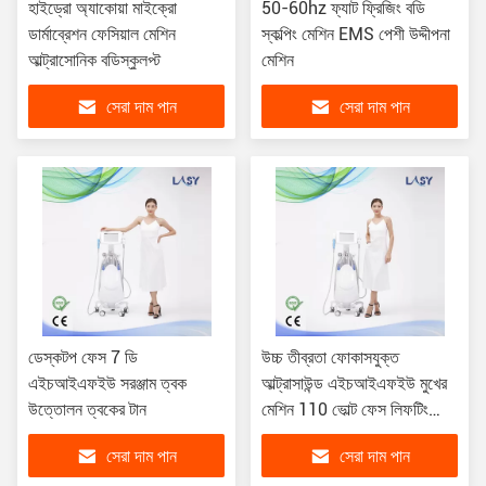
হাইড্রো অ্যাকোয়া মাইক্রো
50-60hz ফ্যাট ফ্রিজিং বডি
ডার্মাব্রেশন ফেসিয়াল মেশিন
স্কল্পিং মেশিন EMS পেশী উদ্দীপনা
আল্ট্রাসোনিক বডিস্কুলপ্ট
মেশিন
সেরা দাম পান
সেরা দাম পান
ডেস্কটপ ফেস 7 ডি
উচ্চ তীব্রতা ফোকাসযুক্ত
এইচআইএফইউ সরঞ্জাম ত্বক
আল্ট্রাসাউন্ড এইচআইএফইউ মুখের
উত্তোলন ত্বকের টান
মেশিন 110 ভোল্ট ফেস লিফটিং
wrinkle অপসারণ
সেরা দাম পান
সেরা দাম পান