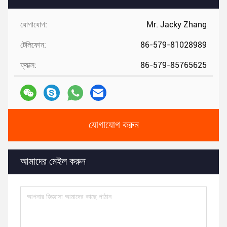
যোগাযোগ:
Mr. Jacky Zhang
টেলিফোন:
86-579-81028989
ফ্যাক্স:
86-579-85765625
যোগাযোগ করুন
আমাদের মেইল ​​করুন