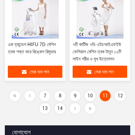
এক হ্যান্ডেল HIFU 7D মেশিন
৭টি কার্টিজ ৭ডি এইচআইএফইউ
ত্বক শক্ত করে রিঙ্কেল রিমুভার
ফেসিয়াল মেশিন ত্বক টানুন ১২টি
লাইন শরীর ও মুখ উত্তোলন
সেরা দাম পান
সেরা দাম পান
7
8
9
10
11
12
13
14
যোগাযোগ