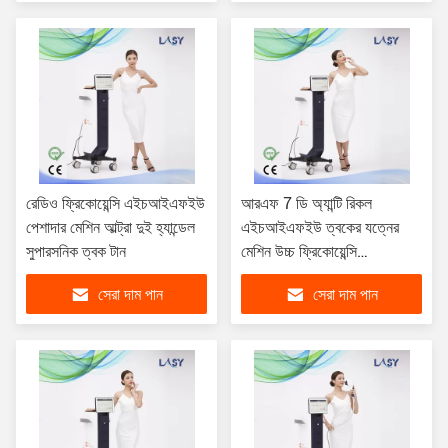
রেডিও ফ্রিকোয়েন্সি এইচআইএফইউ
আরএফ 7 ডি অ্যান্টি রিকল
পেশাদার মেশিন আল্ট্রা দুই হ্যান্ডেল
এইচআইএফইউ ত্বকের যত্নের
সুপারসনিক ত্বক টান
মেশিন উচ্চ ফ্রিকোয়েন্সি
এইচআইএফইউ আল্ট্রাসাউন্ড মেশিন
সেরা দাম পান
সেরা দাম পান