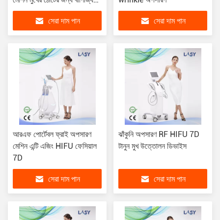
চোখ ঘাড় গলা
সেরা দাম পান
সেরা দাম পান
আরএফ পোর্টেবল ফ্রাই অপসারণ
ঝাঁকুনি অপসারণ RF HIFU 7D
মেশিন এন্টি এজিং HIFU ফেসিয়াল
টানুন মুখ উত্তোলন ডিভাইস
7D
সেরা দাম পান
সেরা দাম পান