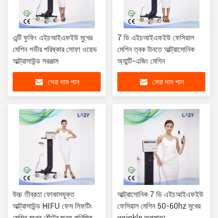
এন্টি ফুফিং এইচআইএফইউ মুখের
7 ডি এইচআইএফইউ ফেসিয়াল
মেশিন গভীর পরিষ্কার সোফা ওয়েভ
মেশিন ত্বক টানতে আল্ট্রাসোনিক
আল্ট্রাসাউন্ড সরঞ্জাম
অ্যান্টি-এজিং মেশিন
সেরা দাম পান
সেরা দাম পান
উচ্চ তীব্রতা ফোকাসযুক্ত
আল্ট্রাসোনিক 7 ডি এইচআইএফইউ
আল্ট্রাসাউন্ড HIFU ফেস লিফটিং
ফেসিয়াল মেশিন 50-60hz মুখের
মেশিন মুখের ঠোঁটের জন্য বাণিজ্যিক
wrinkle অপসারণ