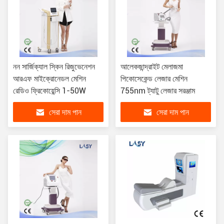
নন সার্জিক্যাল স্কিন রিজুভেনেশন
আলেকজান্দ্রাইট মেলাজমা
আরএফ মাইক্রোনেডল মেশিন
পিকোসেকেন্ড লেজার মেশিন
রেডিও ফ্রিকোয়েন্সি 1-50W
755nm ট্যাটু লেজার সরঞ্জাম
সেরা দাম পান
সেরা দাম পান