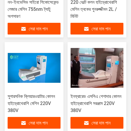
নন-ইনভেসিভ সাইরো পিকোসেকেন্ড
220 ভোল্ট কলন হাইড্রোথেরাপি
লেজার মেশিন 755nm ট্যাটু
মেশিন ত্বকের পুনরুজ্জীবন 2L /
অপসারণ
মিনিট
সেরা দাম পান
সেরা দাম পান
সুপারসনিক ক্লিয়ারওয়াটার কোলন
ইনফ্রারেড এসপিএ পেশাদার কোলন
হাইড্রোথেরাপি মেশিন 220V
হাইড্রোথেরাপি সরঞ্জাম 220V
380V
380V
সেরা দাম পান
সেরা দাম পান