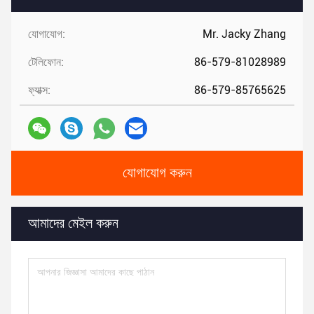
যোগাযোগ:
Mr. Jacky Zhang
টেলিফোন:
86-579-81028989
ফ্যাক্স:
86-579-85765625
যোগাযোগ করুন
আমাদের মেইল ​​করুন