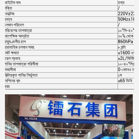
আইটেম নাম
তথ্য
শক্তি
/
ভোল্টেজ
220V±22V
ঘনত্ব
50Hz±1Hz
চলমান পরিবেশ
/
পরিবেশের তাপমাত্রা
১০°সি-৪০°সি
আপেক্ষিক আর্দ্রতা
৩০% থেকে ৭
বায়ুমণ্ডলীয় চাপ
860hPa ~
ধারাবাহিক চলমান সময়
৮ ঘন্টা
মোট ক্ষমতা
≤1600 ওয়াট
তরল প্রবাহ
≥2L/মিনিট
পানির তাপমাত্রা পরিসীমা
১০-৪০°সি±২°
সময়সীমা
0-কোনও তথ্য
ফিল্টারকৃত পানির নির্ভুলতা
১ম
মেশিনের শব্দ
≤65 ডিবি
খরচ