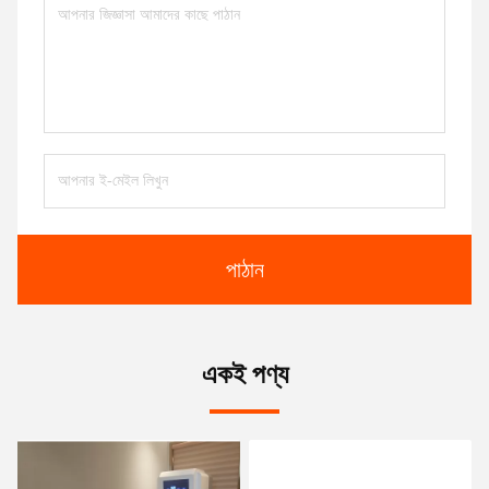
পাঠান
একই পণ্য