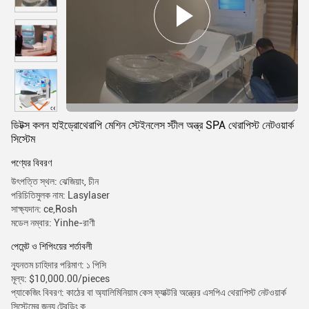
ডিটক্স কলন হাইড্রোথেরাপি মেশিন স্টেইনলেস স্টীল অন্ত্র SPA থেরাপিস্ট নেটওয়ার্ক
সিস্টেম
পণ্যের বিবরণ
উৎপত্তি স্থল: ঝেজিয়াং, চীন
পরিচিতিমুলক নাম: Lasylaser
সাক্ষ্যদান: ce,Rosh
মডেল নম্বার: Yinhe-রাণী
পেমেন্ট ও শিপিংয়ের শর্তাবলী
ন্যূনতম চাহিদার পরিমাণ: ১ পিসি
মূল্য: $10,000.00/pieces
প্যাকেজিং বিবরণ: কাঠের বা অ্যালিমিনিয়াম কেস ফ্যাক্টরি অন্ত্রের এসপিএ থেরাপিস্ট নেটওয়ার্ক
সিস্টেমের জন্য ট্রেন্ডিং ক