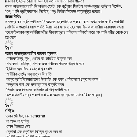
4কোলন হাইড্রোথেরাপি ডিভাইস কতটি উপাদান নিয়ে গঠিত?
কোলন হাইড্রোথেরাপি ডিভাইসে হোস্ট এবং কন্ট্রোল সিস্টেম, সফটওয়্যার কন্ট্রোল সিস্টেম,
বিশুদ্ধ পানি প্রক্রিয়াকরণ সিস্টেম, গন্ধ নির্গমন সিস্টেম অন্তর্ভুক্ত রয়েছে।
কাজের নীতিঃ
যখন শুদ্ধ করা দুর্বল ক্ষারীয় পানি অন্ত্রের যন্ত্রপাতিতে প্রবেশ করে, তখন দুর্বল ক্ষারীয় পদার্থটি
অ্যাসিডিক পদার্থের সাথে প্রতিক্রিয়া করে মানব দেহের অ্যাসিড এবং ক্ষারীয় ভারসাম্য বজায়
রাখে,ক্ষতিকারক ব্যাকটেরিয়াগুলির জীবনযাত্রার পরিবেশ পরিবর্তন করেএবং পানি শরীর থেকে বের
হয়ে গেলে
অন্ত্রের হাইড্রোথেরাপির যাদুকর প্রভাব:
* কোষ্ঠকাঠিন্য, ব্রণ, পেটের ঘা, ডায়রিয়া উন্নত করে
* মাথাব্যথা, অনিদ্রা, নাপাক এবং শরীরের গন্ধের উন্নতি করে
* ইউরিক অ্যাসিডের মাত্রা খুব বেশি
* শারীরিক পেটের স্থূলত্বের উন্নতি
* রক্তে ট্রাইগ্লিসারাইডের উন্নতি এবং দুর্বল পেরিফেরাল রক্ত সঞ্চালন।
* অন্ধকার দাগ এবং রুক্ষ ত্বকের উন্নতি করে
* লিভার এবং কিডনির কার্যকারিতা শক্তিশালী করে
* অপ্রয়োজনীয় ওষুধ গ্রহণ করা এবং অন্ধ স্বাস্থ্যসেবা থেকে বিরত থাকুন।
বৈশিষ্ট্যঃ
* কোন মৌখিক, কোন enema
* না অজ্ঞ, না দুর্গন্ধ
* কোন নির্ভরতা নেই
* ফ্লোরা এবং শ্লৈষ্মিক ঝিল্লি ধ্বংস করে না
* সারিটি সম্পূর্ণ, সারিটি আরামদায়ক