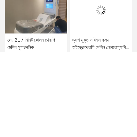
সেচ 2L / মিনিট কোলন থেরাপি
ড্রাগ মুক্ত এবিএস কলন
মেশিন সুপারসনিক
হাইড্রোথেরাপি মেশিন নেচারোপ্যাথি
হাইড্রোকোলোনিক কলন ক্লিনিং
মেশিন
সেরা দাম পান
সেরা দাম পান
China Lasylaser Beauty Supply
lasylaser@hotmail.com