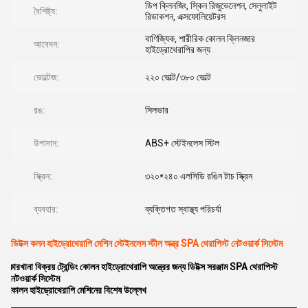
ডিপ ক্লিনজিং, স্কিন রিজুভেনেশন, সেলুলাইট
বৈশিষ্ট্য:
রিডাকশন, এক্সফোলিয়েটরস
বাণিজ্যিক, শারীরিক কোলন ক্লিনজার
আবেদন:
হাইড্রোথেরাপির জন্য
ভোল্টেজ:
২২০ ভোল্ট/৩৮০ ভোল্ট
রঙ:
সিলভার
উপাদান:
ABS+ স্টেইনলেস স্টিল
স্ক্রিন:
৩২০*২৪০ এলসিডি রঙিন টাচ স্ক্রিন
ব্যবহার:
ব্যক্তিগত স্বাস্থ্য পরিচর্যা
ডিটক্স কলন হাইড্রোথেরাপি মেশিন স্টেইনলেস স্টীল অন্ত্র SPA থেরাপিস্ট নেটওয়ার্ক সিস্টেম
কারখানা বিক্রয় ট্রেন্ডিং কোলন হাইড্রোথেরাপি অন্ত্রের জন্য ডিটক্স সরঞ্জাম SPA থেরাপিস্ট
নেটওয়ার্ক সিস্টেম
কোলন হাইড্রোথেরাপি মেশিনের বিশেষ উল্লেখ