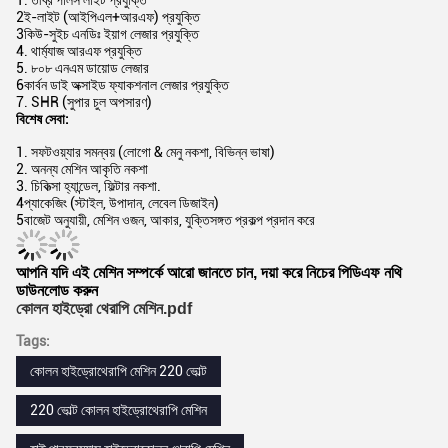
2ই-লাইট (আইপিএল+আরএফ) প্রযুক্তি
3কিউ-সুইচ এনডিঃ ইয়াগ লেজার প্রযুক্তি
4. থার্ম্যাজ আরএফ প্রযুক্তি
5. ৮০৮ এনএম ডায়োড লেজার
6কার্বন ডাই অক্সাইড ফ্যাকশনাল লেজার প্রযুক্তি
7. SHR (সুপার চুল অপসারণ)
বিশেষ সেবা:
1. সফটওয়্যার সমন্বয় (লোগো & মেনু নকশা, বিভিন্ন ভাষা)
2. অনন্য মেশিন আকৃতি নকশা
3. চিকিত্সা হ্যান্ডেল, ফিল্টার নকশা.
4প্যাকেজিং (স্টাইল, উপাদান, লেবেল ডিজাইন)
5বাজেট অনুযায়ী, মেশিন ওজন, আকার, যুক্তিসঙ্গত প্রকল্প প্রদান করে
আপনি যদি এই মেশিন সম্পর্কে আরো জানতে চান, দয়া করে নিচের পিডিএফ নথি
ডাউনলোড করুন
কোলন হাইড্রো থেরাপি মেশিন.pdf
Tags:
কোলন হাইড্রোথেরাপি মেশিন 220 ভোল্ট
220 ভোল্ট কোলন হাইড্রোথেরাপি মেশিন