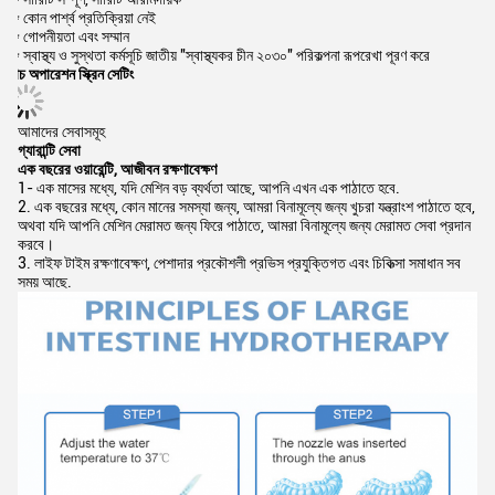
* কোন পার্শ্ব প্রতিক্রিয়া নেই
* গোপনীয়তা এবং সম্মান
* স্বাস্থ্য ও সুস্থতা কর্মসূচি জাতীয় ′′স্বাস্থ্যকর চীন ২০৩০′′ পরিকল্পনা রূপরেখা পূরণ করে
টাচ অপারেশন স্ক্রিন সেটিং
আমাদের সেবাসমূহ
গ্যারান্টি সেবা
এক বছরের ওয়ারেন্টি, আজীবন রক্ষণাবেক্ষণ
1- এক মাসের মধ্যে, যদি মেশিন বড় ব্যর্থতা আছে, আপনি এখন এক পাঠাতে হবে.
2. এক বছরের মধ্যে, কোন মানের সমস্যা জন্য, আমরা বিনামূল্যে জন্য খুচরা যন্ত্রাংশ পাঠাতে হবে,
অথবা যদি আপনি মেশিন মেরামত জন্য ফিরে পাঠাতে, আমরা বিনামূল্যে জন্য মেরামত সেবা প্রদান
করবে।
3. লাইফ টাইম রক্ষণাবেক্ষণ, পেশাদার প্রকৌশলী প্রভিস প্রযুক্তিগত এবং চিকিত্সা সমাধান সব
সময় আছে.