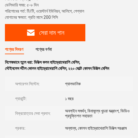
ডেলিভারি সময়: ৫-৮ দিন
পরিশোধের শর্ত: টি/টি, ওয়েস্টার্ন ইউনিয়ন, আলিপে, পেপ্যাল
যোগানের ক্ষমতা: প্রতি মাসে 200 পিসি
সেরা দাম পান
পণ্যের বিবরণ
পণ্যের বর্ণনা
বিশেষভাবে তুলে ধরা:
ডিটক্স কলন হাইড্রোথেরাপি মেশিন
,
স্টেইনলেস স্টীল কোলন হাইড্রোথেরাপি মেশিন
,
২২০ ভোল্ট কোলন ডিটক্স মেশিন
অপারেশন সিস্টেম:
গ্যালভানিক
গ্যারান্টি:
১ বছর
অনলাইন সমর্থন, বিনামূল্যে খুচরা যন্ত্রাংশ, ভিডিও
বিক্রয়োত্তর সেবা প্রদান:
প্রযুক্তিগত সহায়তা
প্রকার:
অন্যান্য, কোলন হাইড্রোথেরাপি ডিটক্স সরঞ্জাম