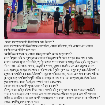
1কোলন হাইড্রোথেরাপি ডিভাইসকে আর কি বলে?
কোলন হাইড্রোথেরাপি ডিভাইসকে কোলোনিক্স, কোলন ইরিগেশন, হাই এনাইমা এবং কোলন
থেরাপি নামেও পরিচিত হতে পারে।
2আমি কিভাবে জানব যে, কোলন হাইড্রোথেরাপি আমার জন্য ভালো?
আমরা বিশ্বাস করি যে প্রত্যেকেই কোলন হাইড্রোথেরাপি থেকে উপকৃত হতে পারে। আজ
আমাদের ডায়েটে মূলত পরিমার্জিত, প্রক্রিয়াজাত খাবার রয়েছে যা স্যাচুরেটেড ফ্যাট সমৃদ্ধ এবং
ফাইবার কম। এই খাবার খাওয়া, অত্যধিক খাওয়া,ক্যান্সার, মানসিক চাপ এবং ওষুধের কারণে
কোলন স্বাস্থ্যের সমস্যা হতে পারে।বর্জ্য পদার্থের স্থিতিস্থাপকতা বন্ধুত্বপূর্ণ ব্যাকটেরিয়াগুলির
অনুপাতকে অপ্রীতিকর ব্যাকটেরিয়াগুলির তুলনায় পরিবর্তন করে, কোলন এবং সাধারণভাবে শরীরের
স্বাস্থ্যের জন্য অপরিহার্য অণুজীবগুলির ভারসাম্য নষ্ট করে দেয়।অথবা গ্যাস্ট্রোইনটেস্টাইনাল
ব্যথা আপনাকে কোলন ডিস্ট্রেস সম্পর্কে সতর্ক করতে পারে.
3ডোলন হাইড্রোথেরাপি পুরো ডোলন পরিষ্কার করবে?
এটি প্রত্যেক ব্যক্তির উপর নির্ভর করে। আপনি যদি খুব স্বাস্থ্যকর খাবার খান এবং প্রতিটি
খাবারের পরে অন্ত্রের চলাচল করেন, তবে কোলনের শুরুতে পৌঁছানো সম্ভব। তবে,যদি আপনার
নিয়মিত ডায়াবেটিস না হয় এবং আপনি অস্বাস্থ্যকর খাবার খান, কোলনের দেয়াল থেকে কঠিন পদার্থ
ভাঙ্গতে বেশ কিছু সেশন লাগতে পারে।