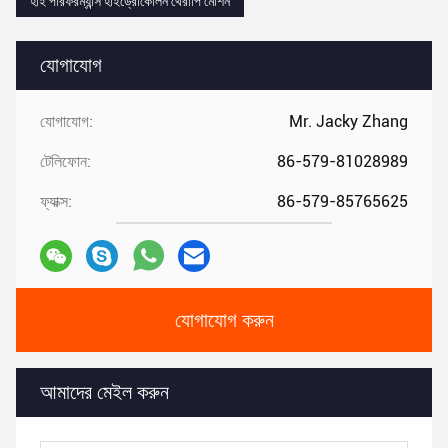
হাই পারফরম্যান্স হাইড্রোকোলন থেরাপি মেশিন
যোগাযোগ
যোগাযোগ:
Mr. Jacky Zhang
টেলিফোন:
86-579-81028989
ফ্যাক্স:
86-579-85765625
যোগাযোগ করুন
আমাদের মেইল ​​করুন