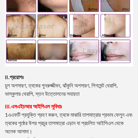
II.প্রয়োগঃ
চুল অপসারণ, ত্বকের পুনরুজ্জীবন, ঝাঁকুনি অপসারণ, পিগমেন্ট থেরাপি,
ভাস্কুলার থেরাপি, স্তন উত্তোলনের সহায়তা
III.এসএইচআর আইপিএল সুবিধাঃ
1এএফটি প্রযুক্তি গ্রহণ করুন, ত্বকে মাঝারি তাপমাত্রার প্রভাব ফেলুন এবং
ত্বকের পৃষ্ঠের উপর প্রচুর তাপমাত্রা এড়ান যা প্রচলিত আইপিএল থেকে
অনেক আলাদা।