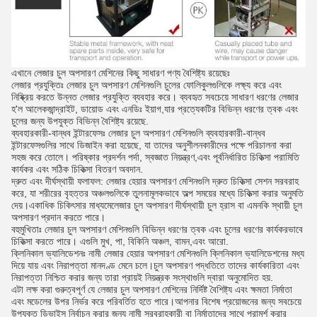
এখানে লেজার চুল অপসারণ মেশিনের কিছু সাধারণ পণ্য বৈশিষ্ট্য রয়েছেঃ
লেজার প্রযুক্তিঃ লেজার চুল অপসারণ মেশিনগুলি চুলের ফোলিকুলগুলিকে লক্ষ্য করে এবং
নিষ্ক্রিয় করতে উন্নত লেজার প্রযুক্তি ব্যবহার করে। ব্যবহৃত সবচেয়ে সাধারণ ধরণের লেজার
হ'ল আলেকজান্দ্রাইট, ডায়োড এবং এনডিঃ ইয়াগ,যার প্রত্যেকটির বিভিন্ন ধরণের ত্বক এবং
চুলের জন্য উপযুক্ত বিভিন্ন বৈশিষ্ট্য রয়েছে.
ব্যবহারকারী-বান্ধব ইন্টারফেসঃ লেজার চুল অপসারণ মেশিনগুলি ব্যবহারকারী-বান্ধব
ইন্টারফেসগুলির সাথে ডিজাইন করা হয়েছে, যা তাদের অনুশীলনকারীদের পক্ষে পরিচালনা করা
সহজ করে তোলে। পরিষ্কার প্রদর্শন পর্দা, স্বজ্ঞাত নিয়ন্ত্রণ,এবং পূর্বনির্ধারিত চিকিত্সা পরামিতি
কার্যকর এবং সঠিক চিকিত্সা বিতরণ অবদান.
দ্রুত এবং দীর্ঘস্থায়ী ফলাফল: লেজার হেয়ার অপসারণ মেশিনগুলি দ্রুত চিকিত্সা সেশন সরবরাহ
করে, যা শরীরের বৃহত্তর অঞ্চলগুলিকে তুলনামূলকভাবে অল্প সময়ের মধ্যে চিকিত্সা করার অনুমতি
দেয়।একাধিক চিকিৎসার মাধ্যমেলেজার চুল অপসারণ দীর্ঘস্থায়ী চুল হ্রাস বা এমনকি স্থায়ী চুল
অপসারণ প্রদান করতে পারে।
বহুমুখিতাঃ লেজার চুল অপসারণ মেশিনগুলি বিভিন্ন ধরণের ত্বক এবং চুলের ধরণের কার্যকরভাবে
চিকিত্সা করতে পারে। এগুলি মুখ, পা, বিকিনি অঞ্চল, বামন,এবং আরো.
ক্লিনিকাল ভ্যালিডেশনঃ নামী লেজার হেয়ার অপসারণ মেশিনগুলি ক্লিনিকাল ভ্যালিডেশনের মধ্য
দিয়ে যায় এবং নিরাপত্তা মানদণ্ড মেনে চলে।চুল অপসারণ পদ্ধতিতে তাদের কার্যকারিতা এবং
নিরাপত্তা নিশ্চিত করার জন্য তারা প্রায়ই নিয়ন্ত্রক সংস্থাগুলি দ্বারা অনুমোদিত হয়.
এটা লক্ষ করা গুরুত্বপূর্ণ যে লেজার চুল অপসারণ মেশিনের নির্দিষ্ট বৈশিষ্ট্য এবং ক্ষমতা নির্মাতা
এবং মডেলের উপর নির্ভর করে পরিবর্তিত হতে পারে।আপনার বিশেষ প্রয়োজনের জন্য সবচেয়ে
উপযুক্ত ডিভাইস নির্বাচন করার জন্য নামী সরবরাহকারী বা নির্মাতাদের সাথে পরামর্শ করার