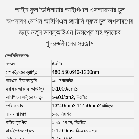
আইস কুল ডিপিলায়ার আইপিএল এসআরআর চুল
অপসারণ মেশিন আইপিএল জার্মানি দ্রুত চুল অপসারণের
জন্য নতুন ডাব্লুআইএন ডিসপ্লে সহ ত্বকের
পুনরুজ্জীবনের সরঞ্জাম
স্পেসিফিকেশনঃ
মডেল
ই-স্টার
স্পেকট্রামের ব্যাপ্তি
480,530,640-1200nm
আরএফ ফ্রিকোয়েন্সি
১০ মেগাহার্টজ
সর্বাধিক আরএফ আউটপুট
0-100J/cm3
আইপিএল শক্তির ঘনত্ব
১-৬
0
J/cm2, নিয়মিত
স্পট আকার
13*40mm2 15*50mm2 ঐচ্ছিক
নাড়ির পরিমাণ
১-৬, নিয়মিত
নাড়ির ব্যাপ্তি
১-৯৯ এমএস, নিয়মিত
সাব-ইম্পলস প্রস্থ
0.1-9.9ms, নিয়ন্ত্রনযোগ্য