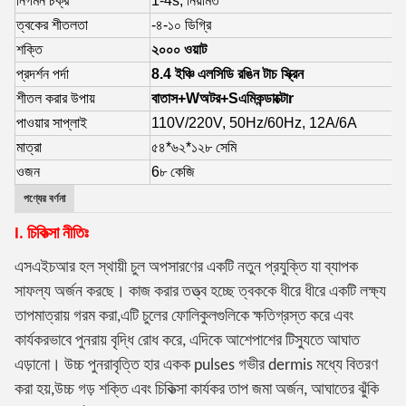
নির্গমন চক্র
1-4s, নিয়মিত
ত্বকের শীতলতা
-৪-১০ ডিগ্রি
শক্তি
২০০০ ওয়াট
প্রদর্শন পর্দা
8.4 ইঞ্চি এলসিডি রঙিন টাচ স্ক্রিন
শীতল করার উপায়
বাতাস
+W
অটর
+S
এমিকন্ডাক্টো
r
পাওয়ার সাপ্লাই
110V/220V, 50Hz/60Hz, 12A/6A
মাত্রা
৫৪*৬২*১২৮ সেমি
ওজন
6
৮ কেজি
পণ্যের বর্ণনা
I. চিকিত্সা নীতিঃ
এসএইচআর হল স্থায়ী চুল অপসারণের একটি নতুন প্রযুক্তি যা ব্যাপক
সাফল্য অর্জন করছে। কাজ করার তত্ত্ব হচ্ছে ত্বককে ধীরে ধীরে একটি লক্ষ্য
তাপমাত্রায় গরম করা,এটি চুলের ফোলিকুলগুলিকে ক্ষতিগ্রস্ত করে এবং
কার্যকরভাবে পুনরায় বৃদ্ধি রোধ করে, এদিকে আশেপাশের টিস্যুতে আঘাত
এড়ানো। উচ্চ পুনরাবৃত্তি হার একক pulses গভীর dermis মধ্যে বিতরণ
করা হয়,উচ্চ গড় শক্তি এবং চিকিত্সা কার্যকর তাপ জমা অর্জন, আঘাতের ঝুঁকি