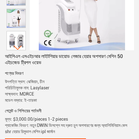
আইপিএল এসএইচআর লাইটশিয়ার ডায়োড লেজার হেয়ার অপসারণ মেশিন 50
এইচজেড ট্রিপল ওয়েভ
পণ্যের বিবরণ
উৎপত্তি স্থল: ঝেজিয়াং, চীন
পরিচিতিমুলক নাম: Lasylaser
সাক্ষ্যদান: MDRCE
মডেল নম্বার: ই-তারকা
পেমেন্ট ও শিপিংয়ের শর্তাবলী
মূল্য: $3,000.00/pieces 1-2 pieces
প্যাকেজিং বিবরণ: নতুন DWIN ডিসপ্লে সহ দ্রুত চুল অপসারণের জন্য অ্যালিমিনিয়াম কেস
shr হেয়ার রিমুভাল মেশিন ipl জার্মান