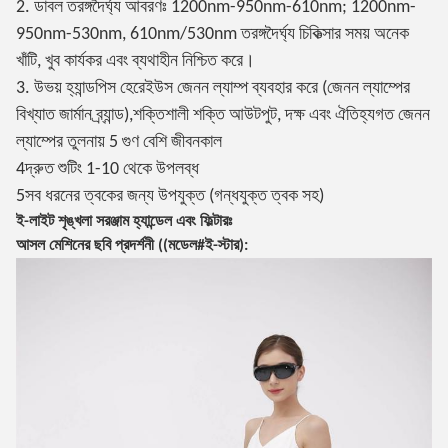
2. ডাবল তরঙ্গদৈর্ঘ্য আবরণঃ 1200nm-950nm-610nm; 1200nm-
950nm-530nm, 610nm/530nm তরঙ্গদৈর্ঘ্য চিকিত্সার সময় অনেক
খাঁটি, খুব কার্যকর এবং ব্যথাহীন নিশ্চিত করে।
3. উভয় হ্যান্ডপিস হেরেইউস জেনন ল্যাম্প ব্যবহার করে (জেনন ল্যাম্পের
বিখ্যাত জার্মান ব্র্যান্ড),শক্তিশালী শক্তি আউটপুট, দক্ষ এবং ঐতিহ্যগত জেনন
ল্যাম্পের তুলনায় 5 গুণ বেশি জীবনকাল
4দ্রুত শুটিং 1-10 থেকে উপলব্ধ
5সব ধরনের ত্বকের জন্য উপযুক্ত (গন্ধযুক্ত ত্বক সহ)
ই-লাইট শৃঙ্খলা সরঞ্জাম হ্যান্ডেল এবং ফিল্টারঃ
আসল মেশিনের ছবি প্রদর্শনী ((মডেল#ই-স্টার):