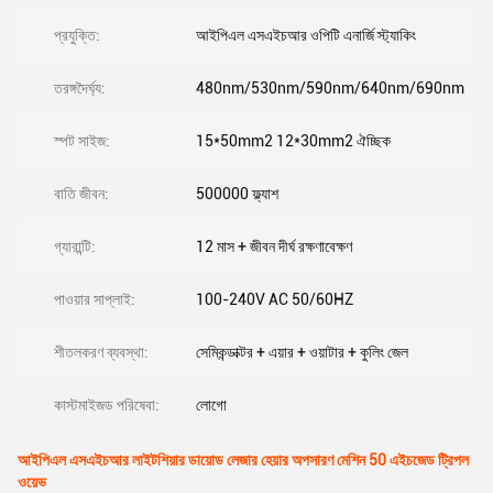
প্রযুক্তি:
আইপিএল এসএইচআর ওপিটি এনার্জি স্ট্যাকিং
তরঙ্গদৈর্ঘ্য:
480nm/530nm/590nm/640nm/690nm
স্পট সাইজ:
15*50mm2 12*30mm2 ঐচ্ছিক
বাতি জীবন:
500000 ফ্ল্যাশ
গ্যারান্টি:
12 মাস + জীবন দীর্ঘ রক্ষণাবেক্ষণ
পাওয়ার সাপ্লাই:
100-240V AC 50/60HZ
শীতলকরণ ব্যবস্থা:
সেমিকন্ডাক্টর + এয়ার + ওয়াটার + কুলিং জেল
কাস্টমাইজড পরিষেবা:
লোগো
আইপিএল এসএইচআর লাইটশিয়ার ডায়োড লেজার হেয়ার অপসারণ মেশিন 50 এইচজেড ট্রিপল
ওয়েভ