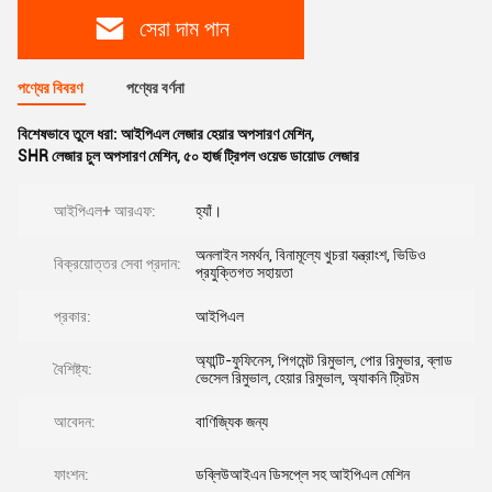
সেরা দাম পান
পণ্যের বিবরণ
পণ্যের বর্ণনা
বিশেষভাবে তুলে ধরা:
আইপিএল লেজার হেয়ার অপসারণ মেশিন
,
SHR লেজার চুল অপসারণ মেশিন
,
৫০ হার্জ ট্রিপল ওয়েভ ডায়োড লেজার
আইপিএল+ আরএফ:
হ্যাঁ।
অনলাইন সমর্থন, বিনামূল্যে খুচরা যন্ত্রাংশ, ভিডিও
বিক্রয়োত্তর সেবা প্রদান:
প্রযুক্তিগত সহায়তা
প্রকার:
আইপিএল
অ্যান্টি-ফুফিনেস, পিগমেন্ট রিমুভাল, পোর রিমুভার, ব্লাড
বৈশিষ্ট্য:
ভেসেল রিমুভাল, হেয়ার রিমুভাল, অ্যাকনি ট্রিটম
আবেদন:
বাণিজ্যিক জন্য
ফাংশন:
ডব্লিউআইএন ডিসপ্লে সহ আইপিএল মেশিন