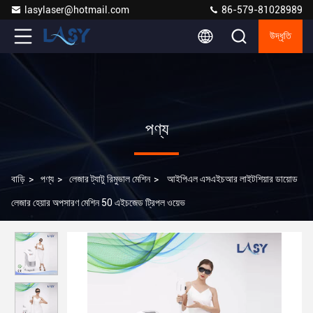
lasylaser@hotmail.com
86-579-81028989
উদ্ধৃতি
পণ্য
বাড়ি
>
পণ্য
>
লেজার ট্যাটু রিমুভাল মেশিন
>
আইপিএল এসএইচআর লাইটশিয়ার ডায়োড
লেজার হেয়ার অপসারণ মেশিন 50 এইচজেড ট্রিপল ওয়েভ