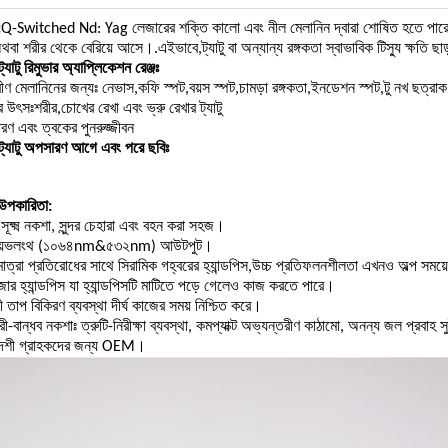
:
Q-Switched Nd: Yag লেজারের শক্তি কালো এবং নীল মেলানিন দ্বারা শোষিত হতে পারে।মেল
অথবা শরীর থেকে বেরিয়ে আসে।.এইভাবে,ট্যাটু বা অন্যান্য রঙ্গকতা স্বাভাবিক টিস্যু ক্ষতি 
যাটু রিমুভার অ্যাপ্লিকেশন রেঞ্জঃ
ীণ মেলানিনের জন্যঃ নেভাস,কফি স্পট,বয়স স্পট,চামড়া রঙ্গকতা,ইনডেশন স্পট,টু নখ ছত্র
 উৎসঃশরীর,চোখের রেখা এবং ভ্রু রেখার ট্যাটু
রণ এবং ত্বকের পুনরুজ্জীবন
্যাটু অপসারণ আগে এবং পরে ছবিঃ
উপকারিতা:
ূক্ষ্ম নকশা, সুন্দর চেহারা এবং বহন করা সহজ।
 ওয়েভলংথ (১০৬৪nm&৫৩২nm) আউটপুট।
মাত্রা প্রতিরোধের সাথে সিরামিক গহ্বরের হ্যান্ডপিস,উচ্চ প্রতিফলনশীলতা এখনও অল্প সময
জার হ্যান্ডপিস যা হ্যান্ডপিসটি মাটিতে পড়ে গেলেও কাজ করতে পারে।
 তাপ বিকিরণ ব্যবস্থা দীর্ঘ কাজের সময় নিশ্চিত করে।
রী-বান্ধব নকশাঃ ত্রুটি-নিরীক্ষা ব্যবস্থা, কমপ্যাক্ট অভ্যন্তরীণ কাঠামো, অনন্য জল প্রবাহ
দেশী গ্রাহকদের জন্য OEM।