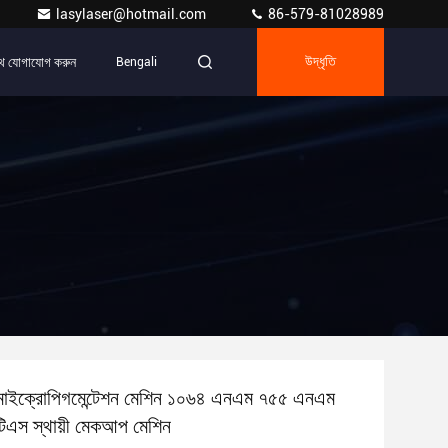
lasylaser@hotmail.com
86-579-81028989
ে যোগাযোগ করুন
Bengali
উদ্ধৃতি
াইক্রোপিগমেন্টেশন মেশিন ১০৬৪ এনএম ৭৫৫ এনএম
এস স্থায়ী মেকআপ মেশিন