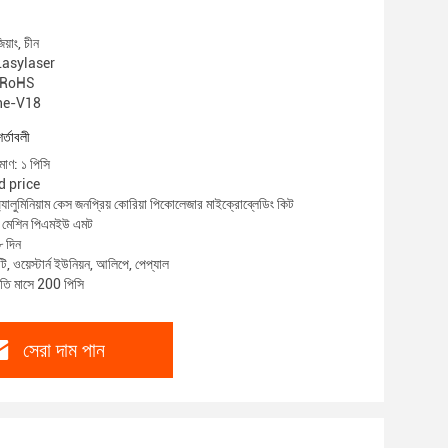
য়াং, চীন
 Lasylaser
CE RoHS
nhe-V18
শর্তাবলী
মাণ: ১ পিসি
ed price
্যালুমিনিয়াম কেস জনপ্রিয় কোরিয়া পিকোলেজার মাইক্রোব্লেডিং কিট
ন মেশিন পিএমইউ এমট
৮ দিন
ি, ওয়েস্টার্ন ইউনিয়ন, আলিপে, পেপ্যাল
্রতি মাসে 200 পিসি
সেরা দাম পান