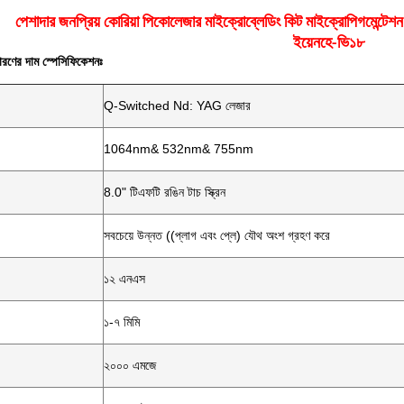
পেশাদার জনপ্রিয় কোরিয়া পিকোলেজার মাইক্রোব্লেডিং কিট মাইক্রোপিগমেন্ট
ইয়েনহে-ভি১৮
ারণের দাম স্পেসিফিকেশনঃ
Q-Switched Nd: YAG লেজার
1064nm& 532nm& 755nm
8.0" টিএফটি রঙিন টাচ স্ক্রিন
সবচেয়ে উন্নত ((প্লাগ এবং প্লে) যৌথ অংশ গ্রহণ করে
১২ এনএস
১-৭ মিমি
২০০০ এমজে