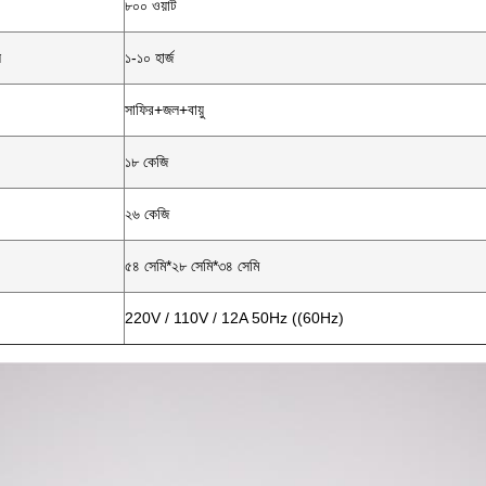
৮০০ ওয়াট
ি
১-১০ হার্জ
সাফির+জল+বায়ু
১৮ কেজি
২৬ কেজি
৫৪ সেমি*২৮ সেমি*৩৪ সেমি
220V / 110V / 12A 50Hz ((60Hz)