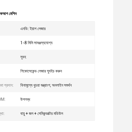
মেকআপ মেশিন
এনডি: ইয়াগ লেজার
1-8 মিমি সামঞ্জস্যযোগ্য
সুবহ
পিকোসেকেন্ড লেজার স্যুইচ করুন
বা প্রদান:
বিনামূল্যে খুচরা যন্ত্রাংশ, অনলাইন সমর্থন
DM:
উপলব্ধ
্থা:
বায়ু + জল + সেমিকন্ডাক্টর মডিউল