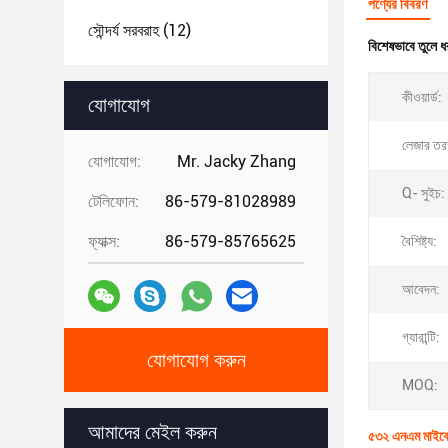
পণ্যের বিবরণ
সৌন্দর্য সরবরাহ
(12)
বিশেষভাবে তুলে ধ
কীওয়ার্ড:
যোগাযোগ
লেজার তরঙ্গ
যোগাযোগ:
Mr. Jacky Zhang
Q- সুইচ:
টেলিফোন:
86-579-81028989
ফ্যাক্স:
86-579-85765625
বৈশিষ্ট্য:
আবেদন:
গ্যারান্টি:
যোগাযোগ করুন
MOQ:
আমাদের মেইল ​​করুন
৫৩২ এনএম মাইক্