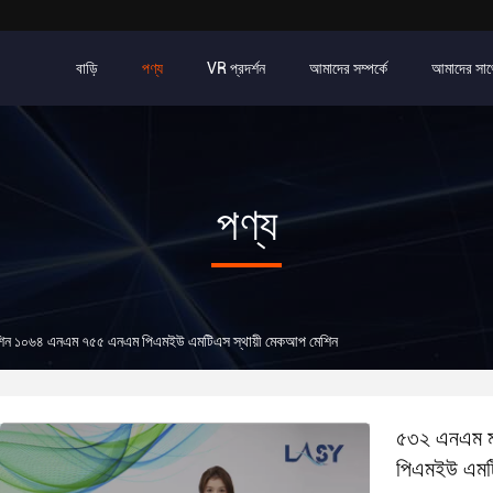
বাড়ি
পণ্য
VR প্রদর্শন
আমাদের সম্পর্কে
আমাদের সাথ
পণ্য
েশিন ১০৬৪ এনএম ৭৫৫ এনএম পিএমইউ এমটিএস স্থায়ী মেকআপ মেশিন
৫৩২ এনএম ম
পিএমইউ এমটি