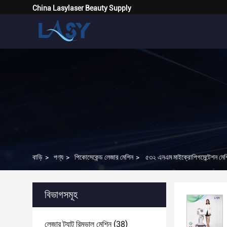
China Lasylaser Beauty Supply
বাড়ি
>
পণ্য
>
পিকোসেকেন্ড লেজার মেশিন
>
৫৩২ এনএম মাইক্রোপিগমেন্টেশন ম
বিভাগসমূহ
লেজার ট্যাটু রিমুভাল মেশিন
(38)