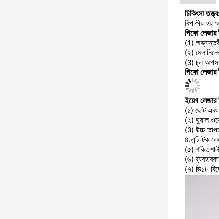
চিকিৎসা তত্ত্ব
বিপাকীয় হয় 
পিকো লেজার ট্
(1) অভ্যন্তর
(২) মেলানিনের
(3) চুল অপসা
পিকো লেজার ট
ইয়েগ লেজার 
(১) ছোট এবং স
(২) ডুয়াল
(3) উচ্চ তাপ
৪.এন্টি-টক লে
(৫) শক্তিশালী
(৬) ব্যবহারকা
(৭) ভি১৮ বি