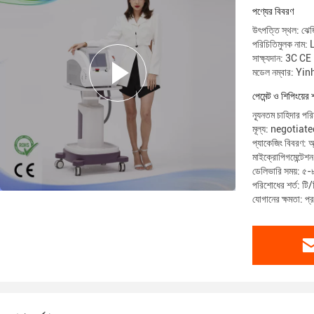
পণ্যের বিবরণ
উৎপত্তি স্থল: ঝেজি
পরিচিতিমুলক নাম:
সাক্ষ্যদান: 3C 
মডেল নম্বার: Yi
পেমেন্ট ও শিপিংয়ের 
ন্যূনতম চাহিদার পরি
মূল্য: negotiat
প্যাকেজিং বিবরণ: অ
মাইক্রোপিগমেন্টেশ
ডেলিভারি সময়: ৫-
পরিশোধের শর্ত: টি/ট
যোগানের ক্ষমতা: প