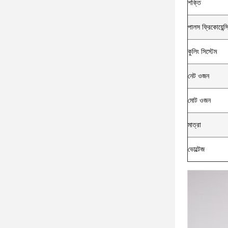
শক্তি
পালস ফ্রিকোয়েন্স
কুলিং সিস্টেম
নেট ওজন
মোট ওজন
মাত্রা
ভোল্টেজ