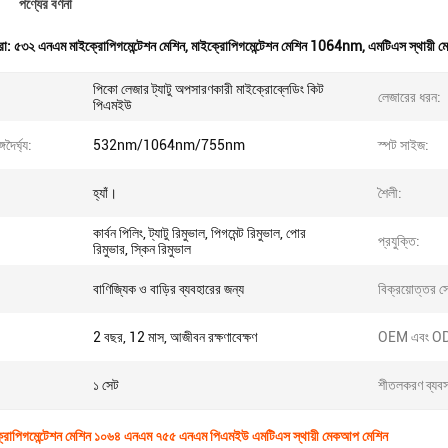
পণ্যের বর্ণনা
রা:
৫৩২ এনএম মাইক্রোপিগমেন্টেশন মেশিন
,
মাইক্রোপিগমেন্টেশন মেশিন 1064nm
,
এমটিএস স্থায়ী 
পিকো লেজার ট্যাটু অপসারণকারী মাইক্রোব্লেডিং কিট
লেজারের ধরন:
পিএমইউ
দৈর্ঘ্য:
532nm/1064nm/755nm
স্পট সাইজ:
হ্যাঁ।
শৈলী:
কার্বন পিলিং, ট্যাটু রিমুভাল, পিগমেন্ট রিমুভাল, পোর
প্রযুক্তি:
রিমুভার, স্কিন রিমুভাল
বাণিজ্যিক ও বাড়ির ব্যবহারের জন্য
বিক্রয়োত্তর সে
2 বছর, 12 মাস, আজীবন রক্ষণাবেক্ষণ
OEM এবং O
১ সেট
শীতলকরণ ব্যবস
রোপিগমেন্টেশন মেশিন ১০৬৪ এনএম ৭৫৫ এনএম পিএমইউ এমটিএস স্থায়ী মেকআপ মেশিন