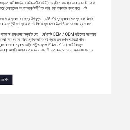
কাসযুক্ত আল্ট্রাসাউন্ড (এইচআইএফইউ) প্রযুক্তি ব্যবহার করে ত্বক টান এবং
রবেশ করে কোলাজেন উৎপাদনকে উদ্দীপিত করে এবং ত্বককে শক্ত করে।এই
কগুলিতে ব্যবহারের জন্য উপযুক্ত। এটি বিভিন্ন ত্বকের অবস্থার চিকিত্সার
ন্তর্মুখী স্বাস্থ্য এবং সামগ্রিক সুস্থতার উন্নতি করতে সাহায্য করতে
আসে যা সহজ অপারেশনের অনুমতি দেয়। মেশিনটি OEM / ODM পরিষেবা সরবরাহ
 পরিষেবা নিয়ে আসে, যাতে গ্রাহকরা যখনই প্রয়োজন তখন সহায়তা পান।
ার ফোকাসযুক্ত আল্ট্রাসাউন্ড ত্বক চিকিত্সা মেশিন। এটি বিস্তৃত
 করে। আপনি আপনার ত্বকের চেহারা উন্নত করতে চান বা অন্তরঙ্গ স্বাস্থ্য
র মেশিন