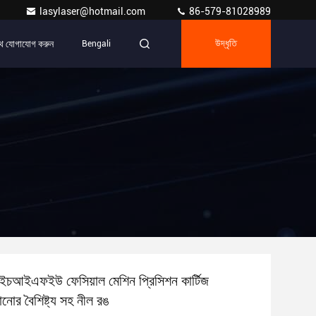
lasylaser@hotmail.com
86-579-81028989
ে যোগাযোগ করুন
Bengali
উদ্ধৃতি
এইচআইএফইউ ফেসিয়াল মেশিন প্রিসিশন কার্টিজ
ানোর বৈশিষ্ট্য সহ নীল রঙ