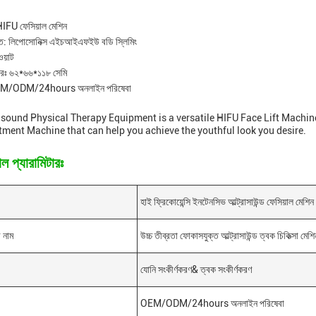
HIFU ফেসিয়াল মেশিন
ক্তি: লিপোসোনিক্স এইচআইএফইউ বডি স্লিমিং
য়াট
ারঃ ৬২*৬৬*১১৮ সেমি
OEM/ODM/24hours অনলাইন পরিষেবা
asound Physical Therapy Equipment is a versatile HIFU Face Lift Machin
tment Machine that can help you achieve the youthful look you desire.
ল প্যারামিটারঃ
হাই ফ্রিকোয়েন্সি ইনটেনসিভ আল্ট্রাসাউন্ড ফেসিয়াল মেশিন
র নাম
উচ্চ তীব্রতা ফোকাসযুক্ত আল্ট্রাসাউন্ড ত্বক চিকিত্সা মেশি
যোনি সংকীর্ণকরণ& ত্বক সংকীর্ণকরণ
OEM/ODM/24hours অনলাইন পরিষেবা