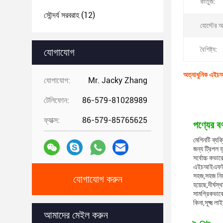
কার্তুজ:
সৌন্দর্য সরবরাহ
(12)
হোস্টের 
বৈশিষ্ট্য:
যোগাযোগ
অত্যাধুনিক এইচআই
যোগাযোগ:
Mr. Jacky Zhang
টেলিফোন:
86-579-81028989
ফ্যাক্স:
86-579-85765625
পণ্যের বর্
মেশিনটি ব্য
জন্য ট্রিপল 
সর্বোচ্চ কভার
এইচআইএফইউ ফে
সহজ,সহজ নিয়
যোগাযোগ করুন
হয়েছে,দীর্ঘস্
সামগ্রিকভাবে
কিনা,সূক্ষ্ম
আমাদের মেইল ​​করুন