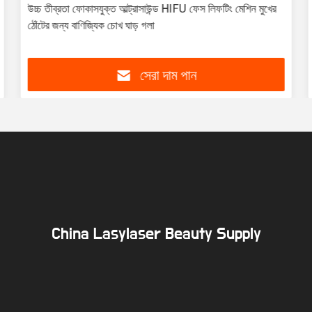
উচ্চ তীব্রতা ফোকাসযুক্ত আল্ট্রাসাউন্ড HIFU ফেস লিফটিং মেশিন মুখের
ঠোঁটের জন্য বাণিজ্যিক চোখ ঘাড় গলা
সেরা দাম পান
China Lasylaser Beauty Supply