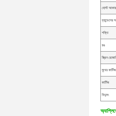
হোস্ট আকা
হ্যান্ডেলের স
শক্তি
রঙ
স্ক্রিন রেজ
মুখের কার্টিজ
কার্টিজ
বিদ্যুৎ
অ্যাপ্লি