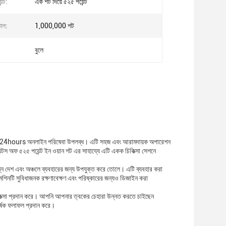
ন্ট:
এক শট দিয়ে ৫২৫ পয়েন্ট
কাল:
1,000,000 শট
বুলে
M / 24hours অনলাইন পরিষেবা উপলব্ধ। এটি সহজ এবং আরামদায়ক অপারেশন
েন্টস অফ ৫২৫ পয়েন্ট ইন ওয়ান শট এর সাহায্যে এটি একক চিকিত্সা সেশনে
িন্ন দেশ এবং অঞ্চলে ব্যবহারের জন্য উপযুক্ত করে তোলে। এটি ব্যবহার করা
। মেশিনটি সুবিধাজনক রক্ষণাবেক্ষণ এবং পরিষ্কারের জন্যও ডিজাইন করা
িকিত্সা প্রদান করে। আপনি আপনার ত্বকের চেহারা উন্নত করতে চাইছেন
কর্ষক ফলাফল প্রদান করে।