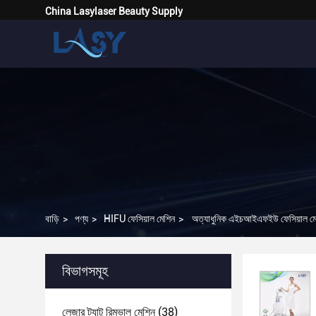
China Lasylaser Beauty Supply
বাড়ি
>
পণ্য
>
HIFU ফেসিয়াল মেশিন
>
অত্যাধুনিক এইচআইএফইউ ফেসিয়াল মেশিন 
বিভাগসমূহ
লেজার ট্যাটু রিমুভাল মেশিন
(38)