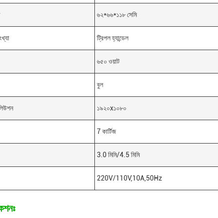
র
৬২*৬৬*১১৮ সেমি
ংখ্যা
ট্রিপল হ্যান্ডেল
৬৫০ ওয়াট
বুল
োলিউশন
১৯২০x১০৮০
7 কার্টিজ
3.0 মিমি/4.5 মিমি
220V/110V,10A,50Hz
কেশনঃ