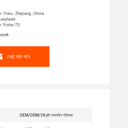
n: Yiwu , Zhejiang , China
 Lasylaser
: Yinhe-7D
শর্তাবলী
সেরা দাম পান
OEM/ODM/24 ঘন্টা অনলাইন পরিষেবা