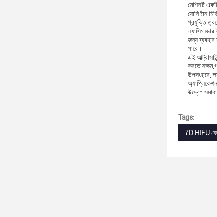
মেশিনটি একটি
যোনি টান চিক
প্রযুক্তি ত্
ল্যাসিলেজার 
জন্য ব্যবহার
পারে।
এই আল্ট্রাস
করতে সক্ষম,গ
উপসংহারে, ল্
অ্যাপ্লিকেশন
উদ্বেগ সমাধা
Tags:
7D HIFU ফেসি