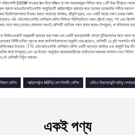
 শক্তিশালী 650W পাওয়ার উত্স দিয়ে সজ্জিত যা দক্ষ পারফরম্যান্স নিশ্চিত করে।এটি উচ্চ তীব্রতা ফো
িত্সা প্রদান করেএইচআইএফইউ প্রযুক্তিটি আল্ট্রাসাউন্ড ব্যবহার করে ত্বকের স্তরগুলির গভীরে প্
বকের স্থিতিস্থাপকতা উন্নত করতে অত্যন্ত কার্যকর, ঝাঁকুনি হ্রাস, এবং একটি আরো তরুণ চেহারা অর্জন.
ইয়েনহে-৭ডি এইচআইএফইউ ফেসিয়াল মেশিন বিভিন্ন পরিস্থিতিতে যেমন সৌন্দর্য সেলুন, স্পা এবং ক্লিনি
 করা যেতে পারে,ত্বকের কোমলতা সহএই মেশিনটি যোনিকে শক্ত করার জন্যও উপযুক্ত, যা মহিলাদের তাদের অ
াউন্ড ফিজিওথেরাপি সরঞ্জামটি ব্যবহার করা সহজ এবং একটি ব্যবহারকারী-বান্ধব ইন্টারফেসের সাথে 
্রাহকের নির্দিষ্ট চাহিদা পূরণের জন্য কাস্টমাইজেশনের অনুমতি দেয়এছাড়াও, মেশিনটি ২৪ ঘন্টা অনলাইন
যাসিলেজার ইয়েনহে -7 ডি এইচআইএফইউ ফেসিয়াল মেশিন একটি অত্যন্ত কার্যকর এবং বহুমুখী উচ্চ তীব্রত
গুলির জন্য উপযুক্ত,এবং এর উন্নত প্রযুক্তি ব্যবহারকারীদের সর্বোত্তম সম্ভাব্য ফলাফল পেতে নিশ্চিত
ন,এই মেশিনটি নিখুঁত সমাধান.
য়াল মেশিন
আল্ট্রাসাউন্ড HIFU ফেস লিফটিং মেশিন
রেডিও ফ্রিকোয়েন্সি হাইফু পেশাদা
একই পণ্য