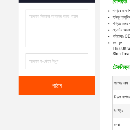
বৈশিষ্ট্যঃ
পণ্যের নামঃ 
হাইফু প্রযু
শক্তিঃ ৬৫০ ও
হোস্টের আক
পরিষেবাঃ 
রঙ: বুল
This Ultr
Skin Trea
টেকনিক্যা
পণ্যের নাম
পাঠান
বিকল্প পণ্যে
বৈশিষ্ট্য
সেবা