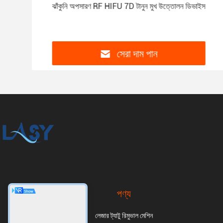
ার
ঝাঁকুনি অপসারণ RF HIFU 7D টানুন মুখ উত্তোলন ডিভাইস
সেরা দাম পান
পণ্য
লেজার ট্যাটু রিমুভাল মেশিন