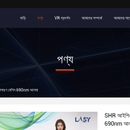
বাড়ি
পণ্য
VR প্রদর্শন
আমাদের সম্পর্কে
আমাদের সাথ
পণ্য
অপসারণ মেশিন 690nm আলমা
SHR আইপিএল 
690nm আল