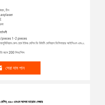
য়াং, চীন
 Lasylaser
CE
রকা
শর্তাবলী
00/pieces 1-2 pieces
অ্যালুমিনিয়াম কেস হোম ইউজ মেশিন ডি বিউটি ফেসিয়াল ডিপিলায়ার আইপিএল এম২২
্রতি মাসে 200 পিস/পিস
সেরা দাম পান
 মেশিন
,
৬৯০ এনএম আলমা ডায়োড লেজার