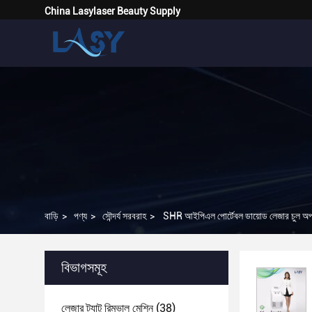
China Lasylaser Beauty Supply
বাড়ি
>
পণ্য
>
সৌন্দর্য সরবরাহ
>
SHR আইপিএল পোর্টেবল ডায়োড লেজার চুল 
বিভাগসমূহ
লেজার ট্যাটু রিমুভাল মেশিন
(38)