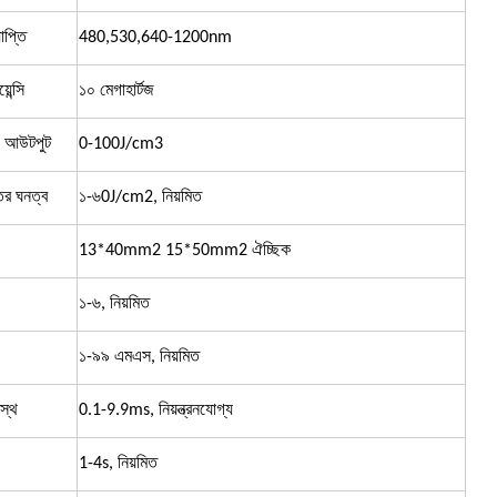
াপ্তি
480,530,640-1200nm
ন্সি
১০ মেগাহার্টজ
ফ আউটপুট
0-100J/cm3
র ঘনত্ব
১-৬
0
J/cm2, নিয়মিত
13*40mm2 15*50mm2 ঐচ্ছিক
১-৬, নিয়মিত
১-৯৯ এমএস, নিয়মিত
স্থ
0.1-9.9ms, নিয়ন্ত্রনযোগ্য
1-4s, নিয়মিত