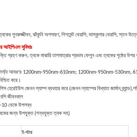
্বকের পুনরুজ্জীবন, ঝাঁকুনি অপসারণ, পিগমেন্ট থেরাপি, ভাস্কুলার থেরাপি, স্তন উত
 আইপিএল সুবিধাঃ
্তি গ্রহণ করুন, ত্বকে মাঝারি তাপমাত্রার প্রভাব ফেলুন এবং ত্বকের পৃষ্ঠের উপ
্গদৈর্ঘ্য আবরণঃ 1200nm-950nm-610nm; 1200nm-950nm-530nm, 610nm/530n
নিশ্চিত করে।
্ডপিস হেরেইউস জেনন ল্যাম্প ব্যবহার করে (জেনন ল্যাম্পের বিখ্যাত জার্মান ব্র্যান্
 বেশি জীবনকাল
 1-10 থেকে উপলব্ধ
বকের জন্য উপযুক্ত (গন্ধযুক্ত ত্বক সহ)
ই-স্টার