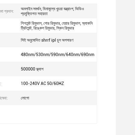
অনলাইন সমর্থন, বিনামূল্যে খুচরা যন্ত্রাংশ, ভিডিও
বা প্রদান:
প্রযুক্তিগত সহায়তা
পিগমেন্ট রিমুভাল, পোর রিমুভার, হেয়ার রিমুভাল, অ্যাকনি
ট্রিটমেন্ট, রিঙ্কেল রিমুভার, স্কিন রিমুভার
সিই অনুমোদিত shrrf ipl চুল অপসারণ
480nm/530nm/590nm/640nm/690nm
500000 ফ্ল্যাশ
:
100-240V AC 50/60HZ
িষেবা:
লোগো