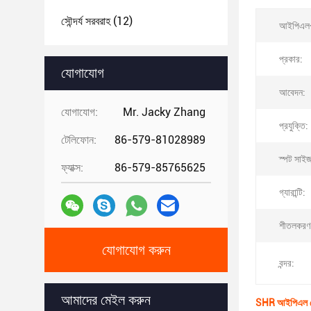
সৌন্দর্য সরবরাহ
(12)
আইপিএল
প্রকার:
যোগাযোগ
আবেদন:
যোগাযোগ:
Mr. Jacky Zhang
প্রযুক্তি:
টেলিফোন:
86-579-81028989
স্পট সাইজ
ফ্যাক্স:
86-579-85765625
গ্যারান্টি:
শীতলকরণ ব
যোগাযোগ করুন
বন্দর:
আমাদের মেইল ​​করুন
SHR আইপিএল পো