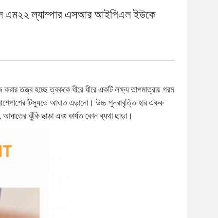
পিএল এম২২ ল্যাম্পার এসআর আইপিএল ইউকে
ার তত্ত্ব হচ্ছে ত্বককে ধীরে ধীরে একটি লক্ষ্য তাপমাত্রায় গরম
ে আশেপাশের টিস্যুতে আঘাত এড়ানো। উচ্চ পুনরাবৃত্তি হার একক
 আঘাতের ঝুঁকি ছাড়া এবং কার্যত কোন ব্যথা ছাড়া।