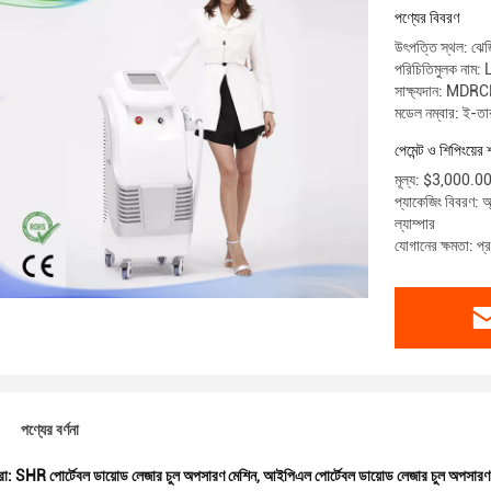
পণ্যের বিবরণ
উৎপত্তি স্থল: ঝেজি
পরিচিতিমুলক নাম:
সাক্ষ্যদান: MDR
মডেল নম্বার: ই-তা
পেমেন্ট ও শিপিংয়ের 
মূল্য: $3,000.
প্যাকেজিং বিবরণ: 
ল্যাম্পার
যোগানের ক্ষমতা: প
পণ্যের বর্ণনা
রা:
SHR পোর্টেবল ডায়োড লেজার চুল অপসারণ মেশিন
,
আইপিএল পোর্টেবল ডায়োড লেজার চুল অপসারণ