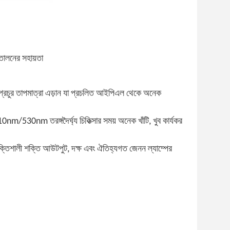
্তোলনের সহায়তা
র প্রচুর তাপমাত্রা এড়ান যা প্রচলিত আইপিএল থেকে অনেক
m তরঙ্গদৈর্ঘ্য চিকিত্সার সময় অনেক খাঁটি, খুব কার্যকর
ড),শক্তিশালী শক্তি আউটপুট, দক্ষ এবং ঐতিহ্যগত জেনন ল্যাম্পের