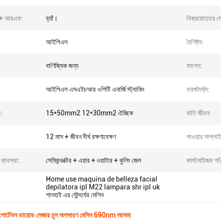
+ আরএফ:
হ্যাঁ।
বিক্রয়োত্তর সে
আইপিএল
বৈশিষ্ট্য:
বাণিজ্যিক জন্য
ফাংশন:
আইপিএল এসএইচআর ওপিটি এনার্জি স্ট্যাকিং
তরঙ্গদৈর্ঘ্য:
:
15*50mm2 12*30mm2 ঐচ্ছিক
বাতি জীবন:
12 মাস + জীবন দীর্ঘ রক্ষণাবেক্ষণ
পাওয়ার সাপ্লাই
্যবস্থা:
সেমিকন্ডাক্টর + এয়ার + ওয়াটার + কুলিং জেল
কাস্টমাইজড পর
Home use maquina de belleza facial
depilatora ipl M22 lampara shr ipl uk
শানহাই এর সৌন্দর্যের মেশিন
র্টেবল ডায়োড লেজার চুল অপসারণ মেশিন 690nm আলমা