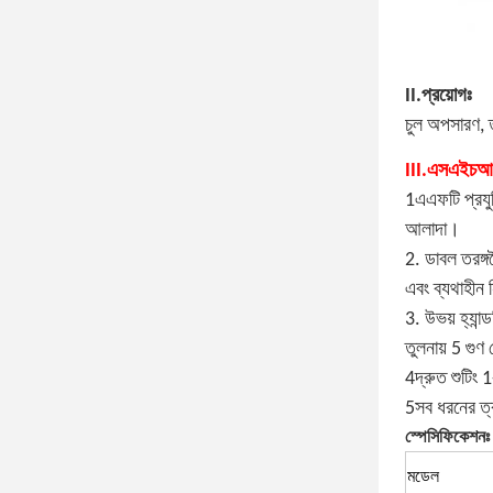
II.প্রয়োগঃ
চুল অপসারণ, ত
III.এসএইচআর
1এএফটি প্রযুক
আলাদা।
2. ডাবল তরঙ
এবং ব্যথাহীন 
3. উভয় হ্যান
তুলনায় 5 গুণ
4দ্রুত শুটিং
5সব ধরনের ত্
স্পেসিফিকেশনঃ
মডেল