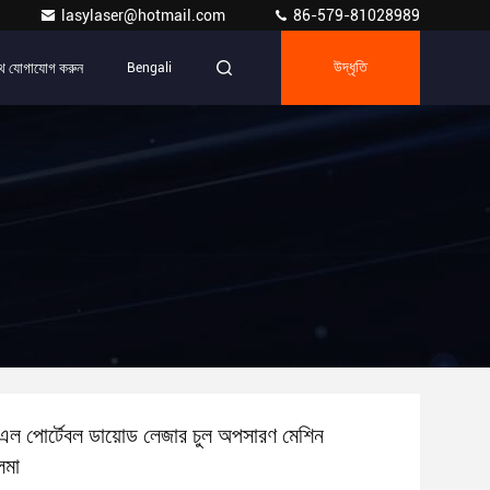
lasylaser@hotmail.com
86-579-81028989
ে যোগাযোগ করুন
Bengali
উদ্ধৃতি
পোর্টেবল ডায়োড লেজার চুল অপসারণ মেশিন
মা