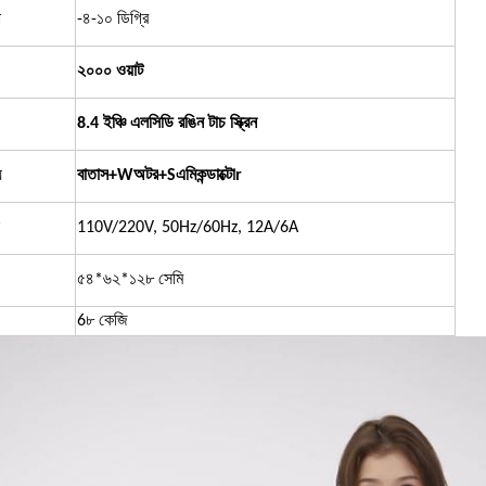
া
-৪-১০ ডিগ্রি
২০০০ ওয়াট
8.4 ইঞ্চি এলসিডি রঙিন টাচ স্ক্রিন
়
বাতাস
+W
অটর
+S
এমিকন্ডাক্টো
r
110V/220V, 50Hz/60Hz, 12A/6A
৫৪*৬২*১২৮ সেমি
6
৮ কেজি