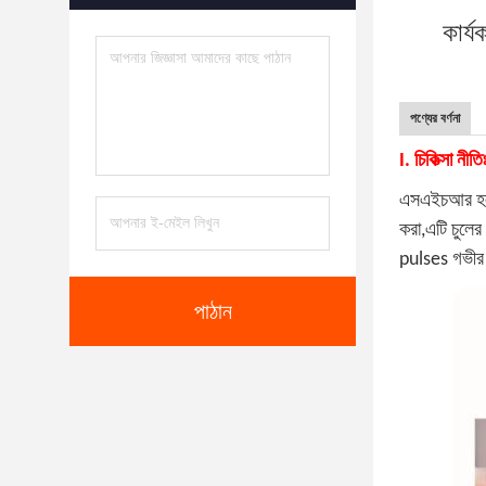
কার্
পণ্যের বর্ণনা
I. চিকিত্সা নীতি
এসএইচআর হল স্
করা,এটি চুলের
pulses গভীর d
পাঠান