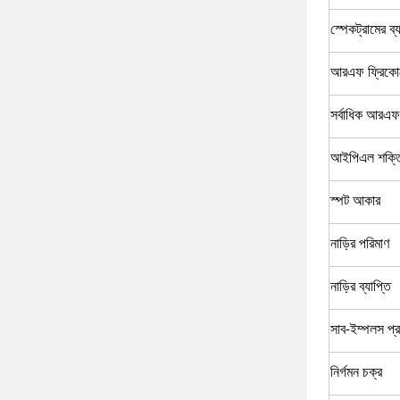
স্পেকট্রামের ব্য
আরএফ ফ্রিকোয়ে
সর্বাধিক আরএ
আইপিএল শক্তি
স্পট আকার
নাড়ির পরিমাণ
নাড়ির ব্যাপ্তি
সাব-ইম্পলস প্র
নির্গমন চক্র