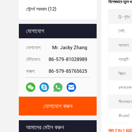
বিশেষভাবে তুলে ধ
সৌন্দর্য সরবরাহ
(12)
Q- সুইচ:
যোগাযোগ
শৈলী:
আবেদন:
যোগাযোগ:
Mr. Jacky Zhang
টেলিফোন:
86-579-81028989
গ্যারান্টি:
ফ্যাক্স:
86-579-85765625
স্ক্রিন:
রক্ষণাবেক্ষ
শীতলকরণ ব
যোগাযোগ করুন
কীওয়ার্ড:
আমাদের মেইল ​​করুন
মিনি 2 ইন 1 60