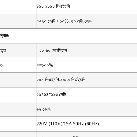
৮৬০-১০৬০ পিএইচপি
~২২০ ভোল্ট + ১০%, ৫০ এইচজেড
স্থান:
ত্রা
- ২০-৬০ সেলসিয়াস
রতা
<=১০০%
৫০০ পিএইচপি-১০৬০ পিএইচপি
৫৯*৬৪*১১৩ সেমি
৬২ কেজি
220V (110V)/15A 50Hz (60Hz)