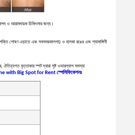
নিরাপদ ও আরামদায়ক চিকিৎসার জন্য।
া শক্তি শোষণ এড়াতে এবং সব
সময়কাল
গাঢ় ও হালকা রঙের এবং শ্যামাঙ্গিনী
কর, ঐতিহ্যগত বৃত্তাকার স্পট দ্বারা সৃষ্ট ওভারল্যাপ সমস্যা
e with Big Spot for Rent স্পেসিফিকেশনঃ