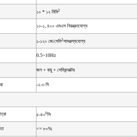
2
১০ * ১২ মিমি
১০-১, ৪০০ এমএস নিয়ন্ত্রনযোগ্য
2
১-১২০ জে/সেমি
সামঞ্জস্যযোগ্য
0.5~10Hz
জল + বায়ু + সেমিকন্ডাক্টর
রা
-২-৩ সি
0
ত্রা
৫-৪০
সি
রতা
<= ৮০%