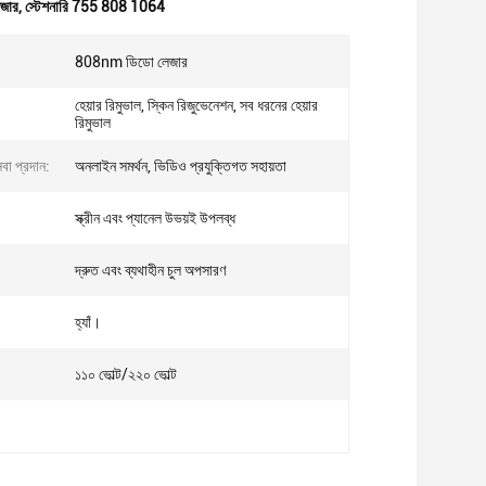
েজার
,
স্টেশনারি 755 808 1064
808nm ডিডো লেজার
হেয়ার রিমুভাল, স্কিন রিজুভেনেশন, সব ধরনের হেয়ার
রিমুভাল
বা প্রদান:
অনলাইন সমর্থন, ভিডিও প্রযুক্তিগত সহায়তা
স্ক্রীন এবং প্যানেল উভয়ই উপলব্ধ
দ্রুত এবং ব্যথাহীন চুল অপসারণ
:
হ্যাঁ।
১১০ ভোল্ট/২২০ ভোল্ট