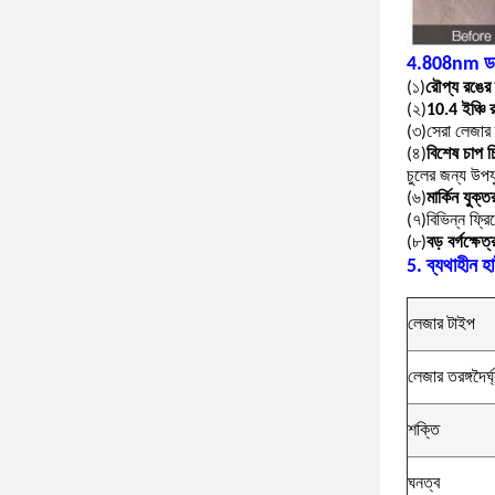
4.808nm ডায়
(১)
রৌপ্য রঙের 
(২)
10.4 ইঞ্চি র
(৩)
সেরা লেজার ত
(৪)
বিশেষ চাপ চি
চুলের জন্য উপয
(৬)
মার্কিন যুক্ত
(৭)
বিভিন্ন ফ্রিক
(৮)
বড় বর্গক্ষে
5. ব্যথাহীন
লেজার টাইপ
লেজার তরঙ্গদৈর্ঘ
শক্তি
ঘনত্ব