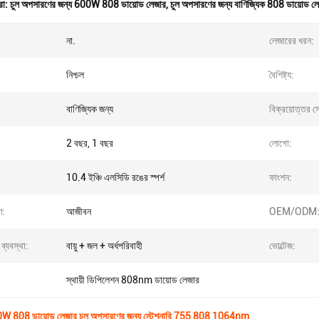
রা:
চুল অপসারণের জন্য 600W 808 ডায়োড লেজার
,
চুল অপসারণের জন্য বাণিজ্যিক 808 ডায়োড ল
না.
লেজারের ধরন:
নিশ্চল
বৈশিষ্ট্য:
বাণিজ্যিক জন্য
বিক্রয়োত্তর সে
2 বছর, 1 বছর
লোগো:
10.4 ইঞ্চি এলসিডি রঙের স্পর্শ
ফাংশন:
ণ:
আজীবন
OEM/ODM
্যবস্থা:
বায়ু + জল + অর্ধপরিবাহী
ভোল্টেজ:
স্থায়ী ডিপিলেশন 808nm ডায়োড লেজার
0W 808 ডায়োড লেজার চুল অপসারণের জন্য স্টেশনারি 755 808 1064nm