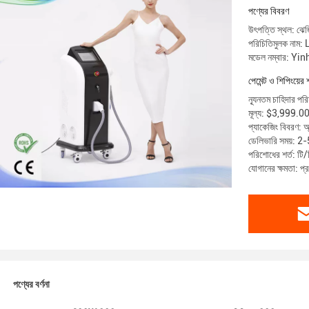
পণ্যের বিবরণ
উৎপত্তি স্থল: ঝেজি
পরিচিতিমুলক নাম:
মডেল নম্বার: Yi
পেমেন্ট ও শিপিংয়ের 
ন্যূনতম চাহিদার পরি
মূল্য: $3,999.
প্যাকেজিং বিবরণ: অ্
ডেলিভারি সময়: 2-
পরিশোধের শর্ত: টি/ট
যোগানের ক্ষমতা: 
পণ্যের বর্ণনা