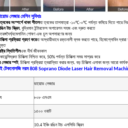
োড লেজার মেশিন সুবিধাঃ
ত্বকের সংস্পর্শে থাকা শীতল
যা ত্বকের তাপমাত্রা -১০°C-০°C পর্যন্ত কমিয়ে দিতে পারে 
ঙিন টাচ স্ক্রিন
, বুদ্ধিমান ইন্টারফেস অপারেশন সহজ এবং দ্রুত করতে
রঙ্গদৈর্ঘ্য
মেলানিন শোষণ এবং চুল অপসারণের জন্য
কিত্সা প্রক্রিয়া গ্রহণ করে
যা অস্থায়ীভাবে রক্তনালী ব্লক করতে পারে, হিমোগ্লোবিন দ্বার
ুক্ত
রাষ্ট্র স্থিতিশীল
এবং দীর্ঘ জীবনকাল
োয়েন্সি
দ্রুত চিকিত্সা নিশ্চিত করে, 50% পর্যন্ত চিকিত্সা সময় সাশ্রয় করে
ত্র লেজার স্পট
, চিকিত্সা প্রক্রিয়া ত্বরান্বিত করার জন্য. বড় চিকিত্সা এলাকা জন্য আরো কার্য
 হাই টেকনোলজি নরম 808 Soprano Diode Laser Hair Removal Machin
ডায়োড লেজার
্য
৮০৮ এনএম
১৫০০ ওয়াট
10.4 ইঞ্চি রঙিন টাচ এলসিডি স্ক্রিন