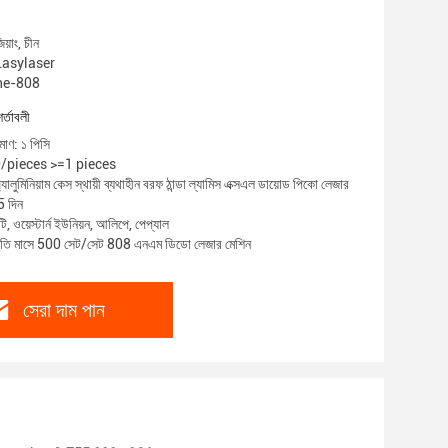
য়াং, চীন
 Lasylaser
nhe-808
শর্তাবলী
মাণ: ১ পিসি
00/pieces >=1 pieces
যালুমিনিয়াম কেস স্থায়ী ব্যথাহীন বরফ ঠান্ডা ল্যামিস এক্সএল ডায়োড পিকো লেজার
5 দিন
ি, ওয়েস্টার্ন ইউনিয়ন, আলিপে, পেপ্যাল
প্রতি মাসে 500 সেট/সেট 808 এনএম ডিডো লেজার মেশিন
সেরা দাম পান