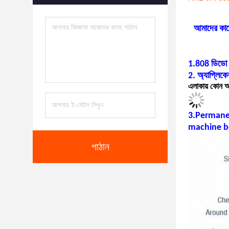
আমাদের কাছ
1.808 ডিডো লে
2. অ্যাপ্লিকে
এলাকায় কোন অব
3.Permane
machine be
পাঠান