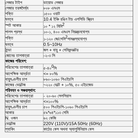
লেজার টাইপ
ডায়োড লেজার
লেজার তরঙ্গদৈর্ঘ্য
৮০৮ এনএম
শক্তি
১৫০০ ওয়াট
ঘনত্ব
10.4 ইঞ্চি রঙিন টাচ এলসিডি স্ক্রিন
2
স্পট আকার
১০ * ১২ মিমি
পালস প্রস্থ
১০-১, ৪০০ এমএস নিয়ন্ত্রনযোগ্য
2
শক্তি
১-১২০ জে/সেমি
সামঞ্জস্যযোগ্য
ঘনত্ব
0.5~10Hz
ঠান্ডা
জল + বায়ু + সেমিকন্ডাক্টর
জোনের তাপমাত্রা
-২-৩ সি
কাজের পরিবেশ:
0
পরিবেশের তাপমাত্রা
৫-৪০
সি
আপেক্ষিক আর্দ্রতা
<= ৮০%
বায়ুমণ্ডলীয় চাপ
৮৬০-১০৬০ পিএইচপি
কাজের ভোল্টেজ
~২২০ ভোল্ট + ১০%, ৫০ এইচজেড
পরিবহন ও সঞ্চয়স্থান:
পরিবেশের তাপমাত্রা
- ২০-৬০ সেলসিয়াস
আপেক্ষিক আর্দ্রতা
<=১০০%
বায়ুমণ্ডলীয় চাপ
৫০০ পিএইচপি-১০৬০ পিএইচপি
আকার
৫৯*৬৪*১১৩ সেমি
N. ওজন
৬২ কেজি
ভোল্টেজ
220V (110V)/15A 50Hz (60Hz)
প্যাকিং
কাঠের কেস অথবা অ্যালুমিনিয়াম কেস