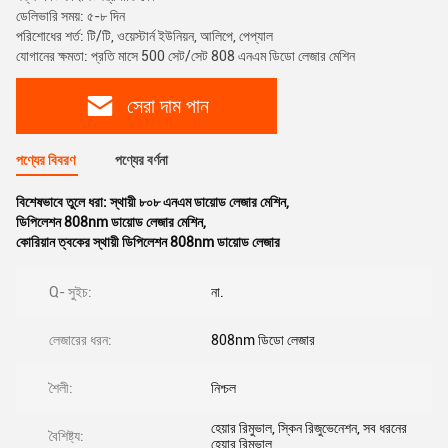
ডেলিভারি সময়: ৫-৮ দিন
পরিশোধের শর্ত: টি/টি, ওয়েস্টার্ন ইউনিয়ন, আলিপে, পেপ্যাল
যোগানের ক্ষমতা: প্রতি মাসে 500 সেট/সেট 808 এনএম ডিডো লেজার মেশিন
সেরা দাম পান
পণ্যের বিবরণ
পণ্যের বর্ণনা
বিশেষভাবে তুলে ধরা:
স্থায়ী ৮০৮ এনএম ডায়োড লেজার মেশিন
,
ডিপিলেশন 808nm ডায়োড লেজার মেশিন
,
কোরিয়ান ত্বকের স্থায়ী ডিপিলেশন 808nm ডায়োড লেজার
Q- সুইচ:
না.
লেজারের ধরন:
808nm ডিডো লেজার
শৈলী:
নিশ্চল
হেয়ার রিমুভাল, স্কিন রিজুভেনেশন, সব ধরনের
বৈশিষ্ট্য:
হেয়ার রিমুভাল