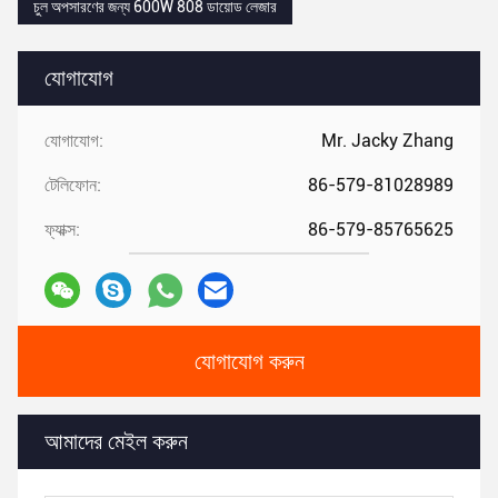
চুল অপসারণের জন্য 600W 808 ডায়োড লেজার
যোগাযোগ
যোগাযোগ:
Mr. Jacky Zhang
টেলিফোন:
86-579-81028989
ফ্যাক্স:
86-579-85765625
যোগাযোগ করুন
আমাদের মেইল ​​করুন