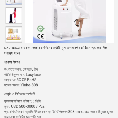
৮০৮ এনএম ডায়োড লেজার মেশিনের স্থায়ী চুল অপসারণ কোরিয়ান ত্বকের শিশু
স্বাস্থ্য যত্ন
পণ্যের বিবরণ
উৎপত্তি স্থল: ঝেজিয়াং, চীন
পরিচিতিমুলক নাম: Lasylaser
সাক্ষ্যদান: 3C CE RoHS
মডেল নম্বার: Yinhe-808
পেমেন্ট ও শিপিংয়ের শর্তাবলী
ন্যূনতম চাহিদার পরিমাণ: ১ পিসি
মূল্য: USD 500-3000 / Pcs
প্যাকেজিং বিবরণ: অ্যালিমিনিয়াম কেস স্থায়ী ডিপিলেশন 808nm ডায়োড লেজার রিমুভার চুলের
যত্ন এবং স্টাইলিং যন্ত্রপাতি কো