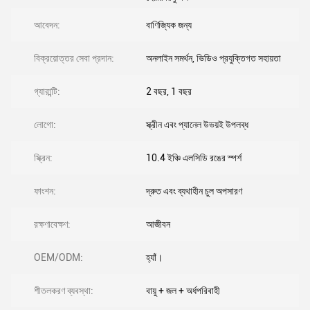
আবেদন:
বাণিজ্যিক জন্য
বিক্রয়োত্তর সেবা প্রদান:
অনলাইন সমর্থন, ভিডিও প্রযুক্তিগত সহায়তা
গ্যারান্টি:
2 বছর, 1 বছর
লোগো:
স্ক্রীন এবং প্যানেল উভয়ই উপলব্ধ
স্ক্রিন:
10.4 ইঞ্চি এলসিডি রঙের স্পর্শ
ফাংশন:
দ্রুত এবং ব্যথাহীন চুল অপসারণ
রক্ষণাবেক্ষণ:
আজীবন
OEM/ODM:
হ্যাঁ।
শীতলকরণ ব্যবস্থা:
বায়ু + জল + অর্ধপরিবাহী