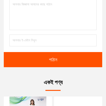
পাঠান
একই পণ্য