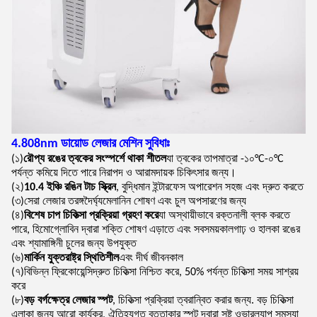
4.808nm ডায়োড লেজার মেশিন সুবিধাঃ
(১)
রৌপ্য রঙের ত্বকের সংস্পর্শে থাকা শীতল
যা ত্বকের তাপমাত্রা -১০°C-০°C
পর্যন্ত কমিয়ে দিতে পারে নিরাপদ ও আরামদায়ক চিকিৎসার জন্য।
(২)
10.4 ইঞ্চি রঙিন টাচ স্ক্রিন
, বুদ্ধিমান ইন্টারফেস অপারেশন সহজ এবং দ্রুত করতে
(৩)
সেরা লেজার তরঙ্গদৈর্ঘ্য
মেলানিন শোষণ এবং চুল অপসারণের জন্য
(৪)
বিশেষ চাপ চিকিত্সা প্রক্রিয়া গ্রহণ করে
যা অস্থায়ীভাবে রক্তনালী ব্লক করতে
পারে, হিমোগ্লোবিন দ্বারা শক্তি শোষণ এড়াতে এবং সব
সময়কাল
গাঢ় ও হালকা রঙের
এবং শ্যামাঙ্গিনী চুলের জন্য উপযুক্ত
(৬)
মার্কিন যুক্তরাষ্ট্র স্থিতিশীল
এবং দীর্ঘ জীবনকাল
(৭)
বিভিন্ন ফ্রিকোয়েন্সি
দ্রুত চিকিত্সা নিশ্চিত করে, 50% পর্যন্ত চিকিত্সা সময় সাশ্রয়
করে
(৮)
বড় বর্গক্ষেত্র লেজার স্পট
, চিকিত্সা প্রক্রিয়া ত্বরান্বিত করার জন্য. বড় চিকিত্সা
এলাকা জন্য আরো কার্যকর, ঐতিহ্যগত বৃত্তাকার স্পট দ্বারা সৃষ্ট ওভারল্যাপ সমস্যা